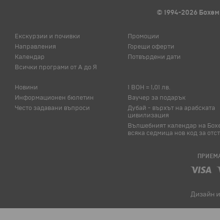
© 1994-2026 Бохем
Екскурзии и почивки
Промоции
Направления
Горещи оферти
Календар
Потвърдени дати
Всички програми от А до Я
Новини
1 BOH = 1,01 лв.
Информационен бюлетин
Ваучер за подарък
Често задавани въпроси
Дубай - върхът на арабската
цивилизация
Вълшебният календар на Бох
всяка седмица нов код за отс
ПРИЕМА
Дизайн и