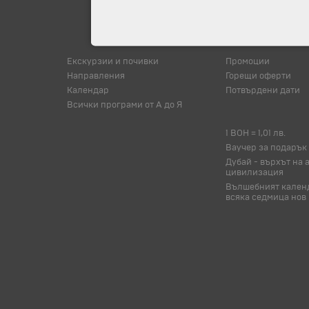
Екскурзии и почивки
Промоции
Направления
Горещи оферти
Календар
Потвърдени дати
Всички програми от А до Я
1 BOH = 1,01 лв.
Ваучер за подарък
Дубай - върхът на 
цивилизация
Вълшебният календ
всяка седмица нов 