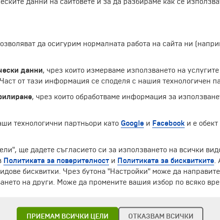
еските данни на сайтовете и за да разбираме как се използва
 позволяват да осигурим нормалната работа на сайта ни (нап
чески данни
, чрез които измерваме използването на услугите
аст от тази информация се споделя с нашия технологичен па
филиране
, чрез които обработваме информация за използване
наши технологични партньори като
Google
и
Facebook
и е обект
ЧЛЕН НА
ели", ще дадете съгласието си за използването на всички вид
в
Политиката за поверителност
и
Политиката за бисквитките
.
идове бисквитки. Чрез бутона "Настройки" може да направит
ането на други. Може да промените вашия избор по всяко вре
ПРИЕМАМ ВСИЧКИ ЦЕЛИ
ОТКАЗВАМ ВСИЧКИ