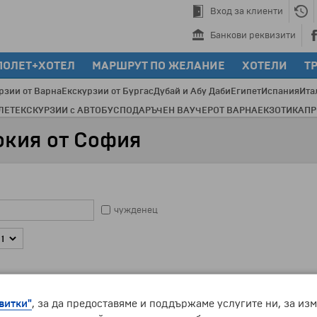
Вход за клиенти
Банкови реквизити
ПОЛЕТ+ХОТЕЛ
МАРШРУТ ПО ЖЕЛАНИЕ
ХОТЕЛИ
Т
рзии от Варна
Екскурзии от Бургас
Дубай и Абу Даби
Египет
Испания
Ита
ЛЕТ
ЕКСКУРЗИИ с АВТОБУС
ПОДАРЪЧЕН ВАУЧЕР
ОТ ВАРНА
ЕКЗОТИКА
П
окия от София
чужденец
чужденец
витки"
, за да предоставяме и поддържаме услугите ни, за из