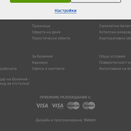
Настройки
© 1994-2026 Бохемия ООД.
Всички права запазени.
Празници
Самолетни билет
Оферта на деня
Хотелски резерв
Туристически обекти
Корпоративно об
За Бохемия
Общи условия
Кариери
Поверителност н
арабската
Офиси и контакти
Използване на б
ар на Бохемия -
код за отстъпка!
ПРИЕМАМЕ РАЗПЛАЩАНИЯ С:
Дизайн и програмиране:
Sveon