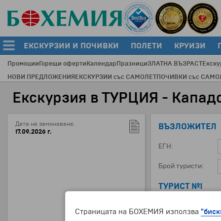
ЕКСКУРЗИИ И ПОЧИВКИ
ПОЛЕТИ
КРУИЗИ
Промоции
Горещи оферти
Календар
Празници
ЗЛАТНА ВЪЗРАСТ
Екску
НОВИ ПРЕДЛОЖЕНИЯ
ЕКСКУРЗИИ със САМОЛЕТ
ПОЧИВКИ със САМО
Екскурзия в ТУРЦИЯ - Капад
Дата на заминаване:
ВЪЗЛОЖИТЕЛ
17.09.2026 г.
ЕГН:
Брой туристи:
ТУРИСТ №1
ЕГН:
Страницата на БОХЕМИЯ използва
"биск