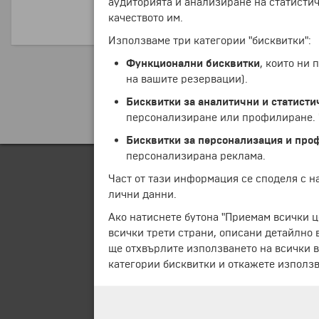
аудиторията и анализиране на статистич
качеството им.
ПРОДЪЛЖИ
Използваме три категории "бисквитки":
Функционални бисквитки
, които ни
на вашите резервации).
Бисквитки за аналитични и статисти
персонализиране или профилиране. Ч
Бисквитки за персонализация и про
персонализирана реклама.
Част от тази информация се споделя с 
лични данни.
Ако натиснете бутона "Приемам всички ц
всички трети страни, описани детайлно 
ще отхвърлите използването на всички в
категории бисквитки и откажете използв