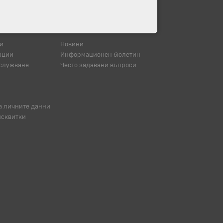
и
Новини
ации
Информационен бюлетин
служване
Често задавани въпроси
а личните данни
исквитки