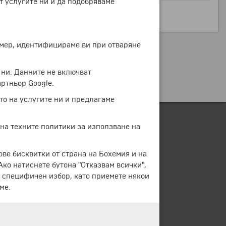
т услугите ни и да подобряваме
ример, идентифицираме ви при отваряне
 ни. Данните не включват
ртньор Google.
то на услугите ни и предлагаме
 на техните политики за използване на
ове бисквитки от страна на Бохемия и на
 Ако натиснете бутона "Отказвам всички",
е специфичен избор, като приемете някои
ме.