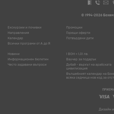
© 1994-2026 Бохем
Екскурзии и почивки
Промоции
Направления
Горещи оферти
Календар
Потвърдени дати
Всички програми от А до Я
Новини
1 BOH = 1,01 лв.
Информационен бюлетин
Ваучер за подарък
Често задавани въпроси
Дубай - върхът на арабската
цивилизация
Вълшебният календар на Бох
всяка седмица нов код за отс
ПРИЕМА
Дизайн и