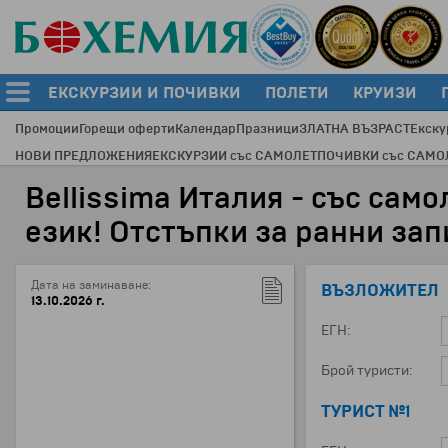
ЕКСКУРЗИИ И ПОЧИВКИ
ПОЛЕТИ
КРУИЗИ
Промоции
Горещи оферти
Календар
Празници
ЗЛАТНА ВЪЗРАСТ
Екску
НОВИ ПРЕДЛОЖЕНИЯ
ЕКСКУРЗИИ със САМОЛЕТ
ПОЧИВКИ със САМО
Bellissima Италия - със сам
език! Отстъпки за ранни зап
Дата на заминаване:
ВЪЗЛОЖИТЕЛ
13.10.2026 г.
ЕГН:
Брой туристи:
ТУРИСТ №1