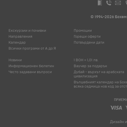
© 1994-2026 Бохем
Екскурзии и почивки
Промоции
Направления
Горещи оферти
Календар
Потвърдени дати
Всички програми от А до Я
Новини
1 BOH = 1,01 лв.
Информационен бюлетин
Ваучер за подарък
Често задавани въпроси
Дубай - върхът на арабската
цивилизация
Вълшебният календар на Бох
всяка седмица нов код за отс
ПРИЕМА
Дизайн и