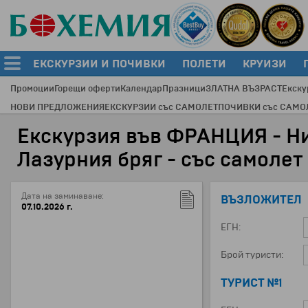
ЕКСКУРЗИИ И ПОЧИВКИ
ПОЛЕТИ
КРУИЗИ
Промоции
Горещи оферти
Календар
Празници
ЗЛАТНА ВЪЗРАСТ
Екску
НОВИ ПРЕДЛОЖЕНИЯ
ЕКСКУРЗИИ със САМОЛЕТ
ПОЧИВКИ със САМО
Екскурзия във ФРАНЦИЯ - Ни
Лазурния бряг - със самолет
Дата на заминаване:
ВЪЗЛОЖИТЕЛ
07.10.2026 г.
ЕГН:
Брой туристи:
ТУРИСТ №1