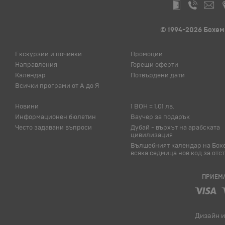
© 1994-2026 Бохем
Екскурзии и почивки
Промоции
Направления
Горещи оферти
Календар
Потвърдени дати
Всички програми от А до Я
Новини
1 BOH = 1,01 лв.
Информационен бюлетин
Ваучер за подарък
Често задавани въпроси
Дубай - върхът на арабската
цивилизация
Вълшебният календар на Бох
всяка седмица нов код за отс
ПРИЕМА
Дизайн и