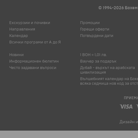
© 1994-2026 Бохем
Екскурзии и почивки
Промоции
Направления
Горещи оферти
Календар
Потвърдени дати
Всички програми от А до Я
Новини
1 BOH = 1,01 лв.
Информационен бюлетин
Ваучер за подарък
Често задавани въпроси
Дубай - върхът на арабската
цивилизация
Вълшебният календар на Бох
всяка седмица нов код за отс
ПРИЕМА
Дизайн и