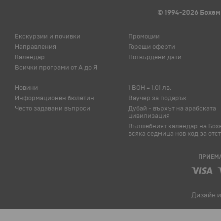
© 1994-2026 Бохем
Екскурзии и почивки
Промоции
Направления
Горещи оферти
Календар
Потвърдени дати
Всички програми от А до Я
Новини
1 BOH = 1,01 лв.
Информационен бюлетин
Ваучер за подарък
Често задавани въпроси
Дубай - върхът на арабската
цивилизация
Вълшебният календар на Бох
всяка седмица нов код за отс
ПРИЕМА
Дизайн и