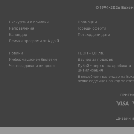
© 1994-2026 Бохем
Екскурзии и почивки
Промоции
Направления
Горещи оферти
Календар
Потвърдени дати
Всички програми от А до Я
Новини
1 BOH = 1,01 лв.
Информационен бюлетин
Ваучер за подарък
Често задавани въпроси
Дубай - върхът на арабската
цивилизация
Вълшебният календар на Бох
всяка седмица нов код за отс
ПРИЕМА
Дизайн и