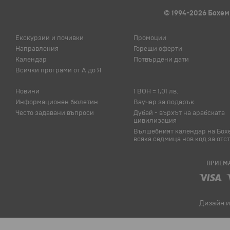
© 1994-2026 Бохем
Екскурзии и почивки
Промоции
Направления
Горещи оферти
Календар
Потвърдени дати
Всички програми от А до Я
Новини
1 BOH = 1,01 лв.
Информационен бюлетин
Ваучер за подарък
Често задавани въпроси
Дубай - върхът на арабската
цивилизация
Вълшебният календар на Бох
всяка седмица нов код за отс
ПРИЕМА
Дизайн и