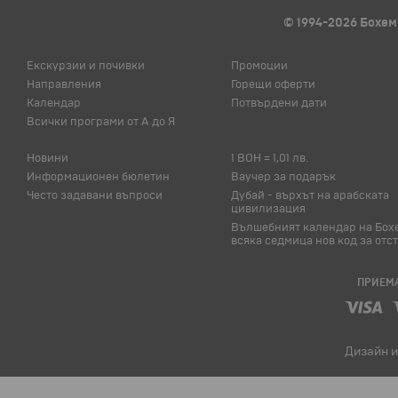
© 1994-2026 Бохем
Екскурзии и почивки
Промоции
Направления
Горещи оферти
Календар
Потвърдени дати
Всички програми от А до Я
Новини
1 BOH = 1,01 лв.
Информационен бюлетин
Ваучер за подарък
Често задавани въпроси
Дубай - върхът на арабската
цивилизация
Вълшебният календар на Бох
всяка седмица нов код за отс
ПРИЕМА
Дизайн и