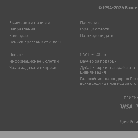
© 1994-2026 Бохем
Екскурзии и почивки
Промоции
Направления
Горещи оферти
Календар
Потвърдени дати
Всички програми от А до Я
Новини
1 BOH = 1,01 лв.
Информационен бюлетин
Ваучер за подарък
Често задавани въпроси
Дубай - върхът на арабската
цивилизация
Вълшебният календар на Бох
всяка седмица нов код за отс
ПРИЕМА
Дизайн и