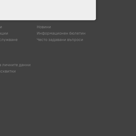
и
Новини
ации
Информационен бюлетин
служване
Често задавани въпроси
а личните данни
исквитки