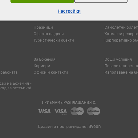
Настройки
© 1994-2026 Бохемия ООД.
Всички права запазени.
Празници
Самолетни билет
Оферта на деня
Хотелски резерв
Туристически обекти
Корпоративно об
За Бохемия
Общи условия
Кариери
Поверителност н
арабската
Офиси и контакти
Използване на б
ар на Бохемия -
код за отстъпка!
ПРИЕМАМЕ РАЗПЛАЩАНИЯ С:
Дизайн и програмиране:
Sveon