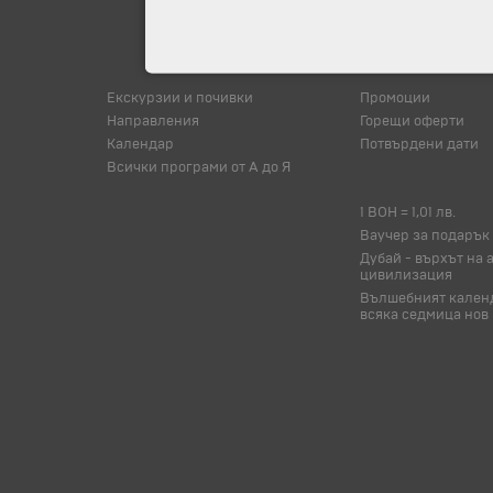
Екскурзии и почивки
Промоции
Направления
Горещи оферти
Календар
Потвърдени дати
Всички програми от А до Я
1 BOH = 1,01 лв.
Ваучер за подарък
Дубай - върхът на 
цивилизация
Вълшебният календ
всяка седмица нов 