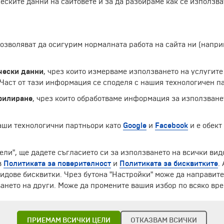
еските данни на сайтовете и за да разбираме как се използва
 позволяват да осигурим нормалната работа на сайта ни (нап
чески данни
, чрез които измерваме използването на услугите
аст от тази информация се споделя с нашия технологичен па
филиране
, чрез които обработваме информация за използване
наши технологични партньори като
Google
и
Facebook
и е обект
ЧЛЕН НА
ели", ще дадете съгласието си за използването на всички вид
в
Политиката за поверителност
и
Политиката за бисквитките
.
идове бисквитки. Чрез бутона "Настройки" може да направит
ането на други. Може да промените вашия избор по всяко вре
ПРИЕМАМ ВСИЧКИ ЦЕЛИ
ОТКАЗВАМ ВСИЧКИ