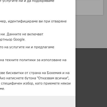
т услугите ни и да подобряваме
ример, идентифицираме ви при отваряне
 ни. Данните не включват
ртньор Google.
то на услугите ни и предлагаме
 на техните политики за използване на
ове бисквитки от страна на Бохемия и на
 Ако натиснете бутона "Отказвам всички",
е специфичен избор, като приемете някои
ме.