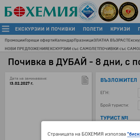
ЕКСКУРЗИИ И ПОЧИВКИ
ПОЛЕТИ
КРУИЗИ
Промоции
Горещи оферти
Календар
Празници
ЗЛАТНА ВЪЗРАСТ
Екску
НОВИ ПРЕДЛОЖЕНИЯ
ЕКСКУРЗИИ със САМОЛЕТ
ПОЧИВКИ със САМО
Почивка в ДУБАЙ - 8 дни, с по
Дата на заминаване:
ВЪЗЛОЖИТЕЛ
13.02.2027 г.
ЕГН:
Брой туристи:
ТУРИСТ №1
ЕГН:
Страницата на БОХЕМИЯ използва
"биск