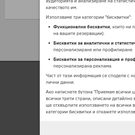
аудиторията и анализиране на статистич
качеството им.
ПРОДЪЛЖИ
Използваме три категории "бисквитки":
Функционални бисквитки
, които ни
на вашите резервации).
Бисквитки за аналитични и статисти
персонализиране или профилиране. Ч
Бисквитки за персонализация и про
персонализирана реклама.
Част от тази информация се споделя с 
лични данни.
Ако натиснете бутона "Приемам всички ц
всички трети страни, описани детайлно 
ще отхвърлите използването на всички в
категории бисквитки и откажете използв