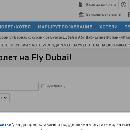
Вход за клиенти
Банкови реквизити
ПОЛЕТ+ХОТЕЛ
МАРШРУТ ПО ЖЕЛАНИЕ
ХОТЕЛИ
Т
рзии от Варна
Екскурзии от Бургас
Дубай и Абу Даби
Египет
Испания
Ита
ЛЕТ
ЕКСКУРЗИИ с АВТОБУС
ПОДАРЪЧЕН ВАУЧЕР
ОТ ВАРНА
ЕКЗОТИКА
П
лет на Fly Dubai!
чужденец
чужденец
витки"
, за да предоставяме и поддържаме услугите ни, за из