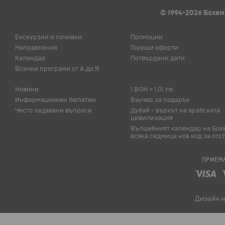
© 1994-2026 Бохем
Екскурзии и почивки
Промоции
Направления
Горещи оферти
Календар
Потвърдени дати
Всички програми от А до Я
Новини
1 BOH = 1,01 лв.
Информационен бюлетин
Ваучер за подарък
Често задавани въпроси
Дубай - върхът на арабската
цивилизация
Вълшебният календар на Бох
всяка седмица нов код за отс
ПРИЕМА
Дизайн и