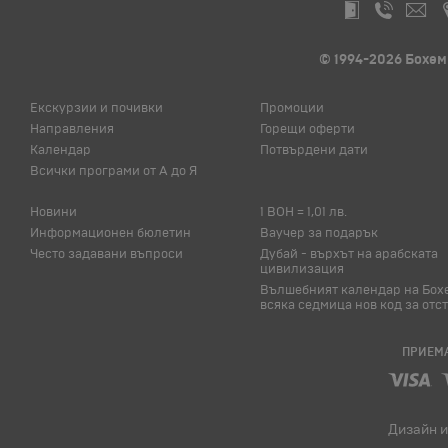
© 1994-2026 Бохем
Екскурзии и почивки
Промоции
Направления
Горещи оферти
Календар
Потвърдени дати
Всички програми от А до Я
Новини
1 BOH = 1,01 лв.
Информационен бюлетин
Ваучер за подарък
Често задавани въпроси
Дубай - върхът на арабската
цивилизация
Вълшебният календар на Бох
всяка седмица нов код за отс
ПРИЕМА
Дизайн и