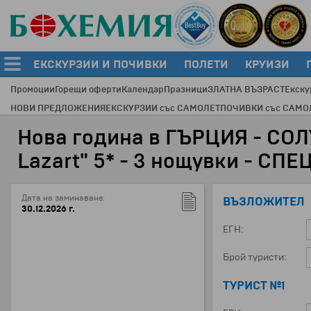
ЕКСКУРЗИИ И ПОЧИВКИ
ПОЛЕТИ
КРУИЗИ
Промоции
Горещи оферти
Календар
Празници
ЗЛАТНА ВЪЗРАСТ
Екску
НОВИ ПРЕДЛОЖЕНИЯ
ЕКСКУРЗИИ със САМОЛЕТ
ПОЧИВКИ със САМО
Нова година в ГЪРЦИЯ - СОЛУ
Lazart" 5* - 3 нощувки - 
Дата на заминаване:
ВЪЗЛОЖИТЕЛ
30.12.2026 г.
ЕГН:
Брой туристи:
ТУРИСТ №1