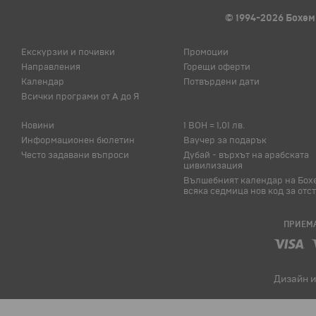
© 1994-2026 Бохем
Екскурзии и почивки
Промоции
Направления
Горещи оферти
Календар
Потвърдени дати
Всички програми от А до Я
Новини
1 BOH = 1,01 лв.
Информационен бюлетин
Ваучер за подарък
Често задавани въпроси
Дубай - върхът на арабската
цивилизация
Вълшебният календар на Бох
всяка седмица нов код за отс
ПРИЕМА
Дизайн и