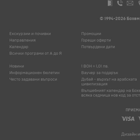
© 1994-2026 Бохем
Екскурзии и почивки
Промоции
Направления
Горещи оферти
Календар
Потвърдени дати
Всички програми от А до Я
Новини
1 BOH = 1,01 лв.
Информационен бюлетин
Ваучер за подарък
Често задавани въпроси
Дубай - върхът на арабската
цивилизация
Вълшебният календар на Бох
всяка седмица нов код за отс
ПРИЕМА
Дизайн и