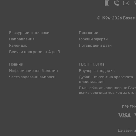
© 1994-2026 Бохем
Екскурзии и почивки
Промоции
Направления
Горещи оферти
Календар
Потвърдени дати
Всички програми от А до Я
Новини
1 BOH = 1,01 лв.
Информационен бюлетин
Ваучер за подарък
Често задавани въпроси
Дубай - върхът на арабската
цивилизация
Вълшебният календар на Бох
всяка седмица нов код за отс
ПРИЕМА
Дизайн и