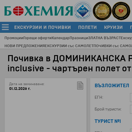
ЕКСКУРЗИИ И ПОЧИВКИ
ПОЛЕТИ
КРУИЗИ
Промоции
Горещи оферти
Календар
Празници
ЗЛАТНА ВЪЗРАСТ
Екску
НОВИ ПРЕДЛОЖЕНИЯ
ЕКСКУРЗИИ със САМОЛЕТ
ПОЧИВКИ със САМО
Почивка в ДОМИНИКАНСКА РЕ
inclusive - чартърен полет о
Дата на заминаване:
ВЪЗЛОЖИТЕЛ
01.12.2026 г.
ЕГН:
Брой туристи:
ТУРИСТ №1