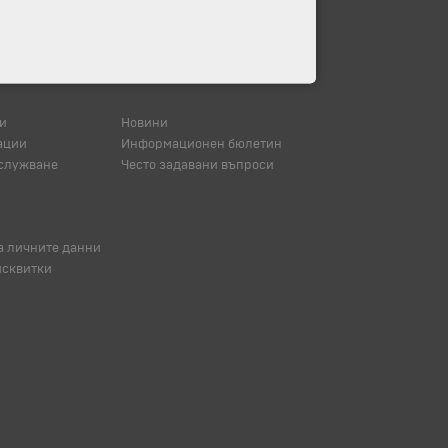
и
Новини
ации
Информационен бюлетин
служване
Често задавани въпроси
а личните данни
исквитки