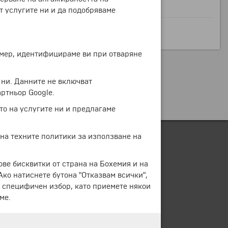
т услугите ни и да подобряваме
ример, идентифицираме ви при отваряне
 ни. Данните не включват
ртньор Google.
то на услугите ни и предлагаме
 на техните политики за използване на
ове бисквитки от страна на Бохемия и на
 Ако натиснете бутона "Отказвам всички",
е специфичен избор, като приемете някои
ме.