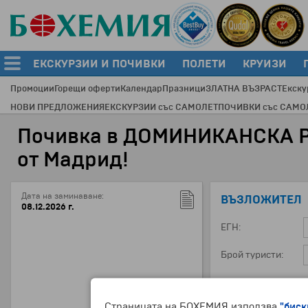
ЕКСКУРЗИИ И ПОЧИВКИ
ПОЛЕТИ
КРУИЗИ
Промоции
Горещи оферти
Календар
Празници
ЗЛАТНА ВЪЗРАСТ
Екску
НОВИ ПРЕДЛОЖЕНИЯ
ЕКСКУРЗИИ със САМОЛЕТ
ПОЧИВКИ със САМО
Почивка в ДОМИНИКАНСКА РЕП
от Мадрид!
Дата на заминаване:
ВЪЗЛОЖИТЕЛ
08.12.2026 г.
ЕГН:
Брой туристи:
ТУРИСТ №1
Страницата на БОХЕМИЯ използва
"биск