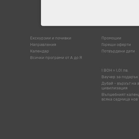
Екскурзии и почивки
Промоции
Направления
Горещи оферти
Календар
Потвърдени дати
Всички програми от А до Я
1 BOH = 1,01 лв.
Ваучер за подарък
Дубай - върхът на 
цивилизация
Вълшебният календ
всяка седмица нов 