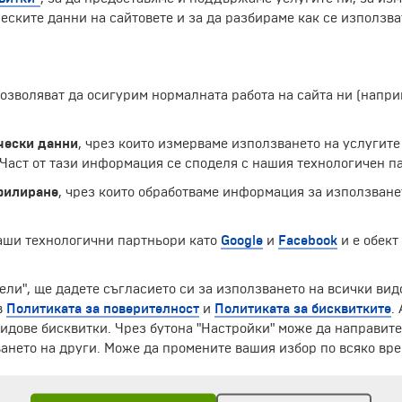
чужденец
еските данни на сайтовете и за да разбираме как се използва
 позволяват да осигурим нормалната работа на сайта ни (нап
чески данни
, чрез които измерваме използването на услугите
аст от тази информация се споделя с нашия технологичен па
филиране
, чрез които обработваме информация за използване
наши технологични партньори като
Google
и
Facebook
и е обект
ели", ще дадете съгласието си за използването на всички вид
ЧЛЕН НА
в
Политиката за поверителност
и
Политиката за бисквитките
.
идове бисквитки. Чрез бутона "Настройки" може да направит
ането на други. Може да промените вашия избор по всяко вре