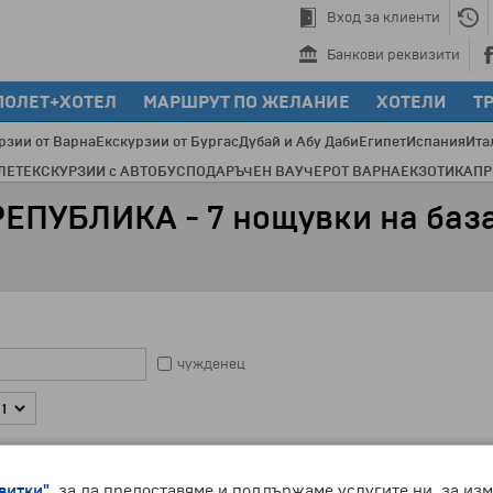
Вход за клиенти
Банкови реквизити
ПОЛЕТ+ХОТЕЛ
МАРШРУТ ПО ЖЕЛАНИЕ
ХОТЕЛИ
Т
рзии от Варна
Екскурзии от Бургас
Дубай и Абу Даби
Египет
Испания
Ита
ЛЕТ
ЕКСКУРЗИИ с АВТОБУС
ПОДАРЪЧЕН ВАУЧЕР
ОТ ВАРНА
ЕКЗОТИКА
П
УБЛИКА - 7 нощувки на база Al
чужденец
витки"
, за да предоставяме и поддържаме услугите ни, за из