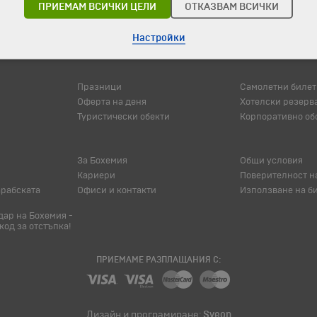
ПРИЕМАМ ВСИЧКИ ЦЕЛИ
ОТКАЗВАМ ВСИЧКИ
Настройки
© 1994-2026 Бохемия ООД.
Всички права запазени.
Празници
Самолетни билет
Оферта на деня
Хотелски резерв
Туристически обекти
Корпоративно об
За Бохемия
Общи условия
Кариери
Поверителност н
арабската
Офиси и контакти
Използване на б
ар на Бохемия -
код за отстъпка!
ПРИЕМАМЕ РАЗПЛАЩАНИЯ С:
Дизайн и програмиране:
Sveon