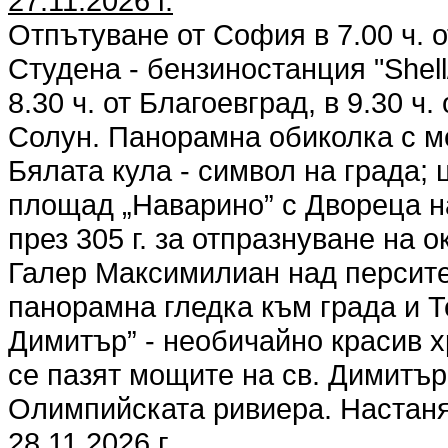
27.11.2026 г.
Отпътуване от София в 7.00 ч. от
Студена - бензиностанция "Shell/
8.30 ч. от Благоевград, в 9.30 ч
Солун. Панорамна обиколка с ме
Бялата кула - символ на града; 
площад „Наварино” с Двореца на
през 305 г. за отпразнуване на 
Галер Максимилиан над персите;
панорамна гледка към града и Т
Димитър” - необичайно красив х
се пазят мощите на св. Димитър
Олимпийската ривиера. Настан
28.11.2026 г.