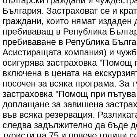
български граждани и чуждестр
България. Застраховат се и кр
граждани, които нямат издаден 
пребиваващ в Република Българ
пребиваване в Република Българ
Асистиращата компания) и чужбин
осигурява застраховка "Помощ п
включена в цената на екскурзият
посочен за всяка програма. За т
застраховка "Помощ при пътуван
доплащане за завишена застрах
във всяка резервация. Разликат
следва задължително да бъде д
туристи на 75 и повече години 