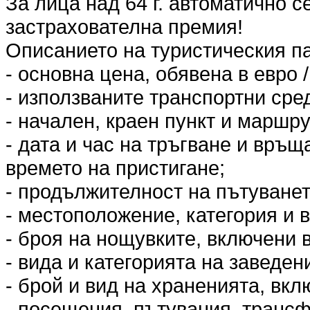
За лица над 64 г. автоматично 
застрахователна премия!
Описанието на туристическия п
- основна цена, обявена в евро /
- използваните транспортни сред
- начален, краен пункт и маршру
- дата и час на тръгване и връщ
времето на пристигане;
- продължителност на пътуванет
- местоположение, категория и в
- броя на нощувките, включени 
- вида и категорията на заведен
- брой и вид на храненията, вкл
- посещения, пътувания, трансф