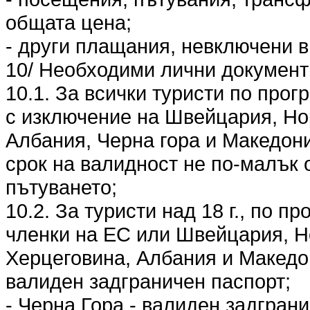
общата цена;
- други плащания, невключени в
10/ Необходими лични документи
10.1. За всички туристи по прог
с изключение на Швейцария, Но
Албания, Черна гора и Македони
срок на валидност не по-малък 
пътуването;
10.2. За туристи над 18 г., по п
членки на ЕС или Швейцария, Н
Херцеговина, Албания и Македо
валиден задграничен паспорт;
- Черна Гора - валиден задгран