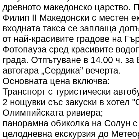
древното македонско царство. 
Филип II Македонски с местен ек
входната такса се заплаща допъ
от най-красивите градове на Гъ
Фотопауза сред красивите водо
града. Отпътуване в 14.00 ч. з
автогара „Сердика” вечерта.
Основната цена включва:
Транспорт с туристически автоб
2 нощувки със закуски в хотел "G
Олимпийската ривиера;
панорамна обиколка на Солун с
целодневна екскурзия до Метео