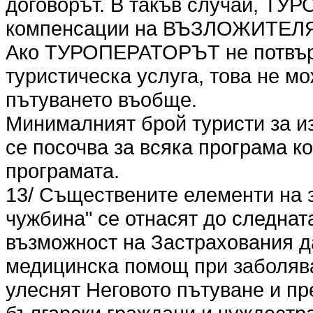
договорът. В такъв случай, ТУ
компенсации на ВЪЗЛОЖИТЕЛ
Ако ТУРОПЕРАТОРЪТ не потвър
туристическа услуга, това не мо
пътуването въобще.
Минималният брой туристи за и
се посочва за всяка програма к
програмата.
13/ Съществените елементи на 
чужбина" се отнасят до следна
възможност на Застрахования 
медицинска помощ при заболява
улеснят Неговото пътуване и пр