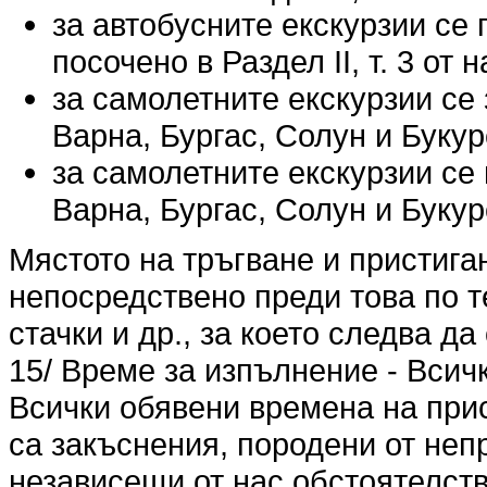
за автобусните екскурзии се 
посочено в Раздел ІІ, т. 3 от
за самолетните екскурзии се
Варна, Бургас, Солун и Буку
за самолетните екскурзии се
Варна, Бургас, Солун и Буку
Мястото на тръгване и пристига
непосредствено преди това по т
стачки и др., за което следва д
15/ Време за изпълнение - Всич
Всички обявени времена на при
са закъснения, породени от не
независещи от нас обстоятелства 