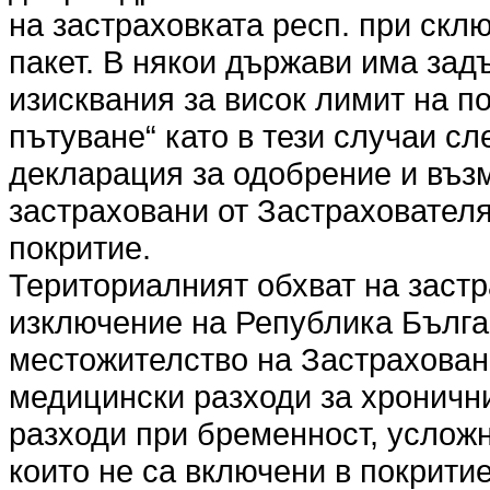
на застраховката респ. при скл
пакет. В някои държави има за
изисквания за висок лимит на п
пътуване“ като в тези случаи с
декларация за одобрение и въз
застраховани от Застрахователя
покритие.
Териториалният обхват на застр
изключение на Република Бълга
местожителство на Застрахован
медицински разходи за хроничн
разходи при бременност, усложн
които не са включени в покрити