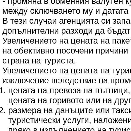
- промяна в обменния валутен к
между сключването му и датата 
В тези случаи агенцията си запа
допълнителни разходи да бъда
Увеличението на цената на пакет
на обективно посочени причини 
страна на туриста.
Увеличението на цената на тури
изключение вследствие на пром
цената на превоза на пътници,
цената на горивото или на дру
размера на данъците или такс
туристически услуги, наложени
пряко в изпълнението на турис