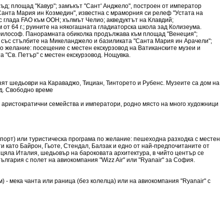
съд; площад "Кавур"; замъкът "Сант' Анджело", построен от император
анта Мария ин Козмедин", известна с мраморния си релеф "Устата на
с глада FAO към ООН; хълмът Челио; акведуктът на Клавдий;
от 64 г.; руините на някогашната гладиаторска школа зад Колизеума.
 Философ. Панорамната обиколка продължава към площад "Венеция";
 със стълбите на Микеланджело и базиликата "Санта Мария ин Арачели";
по желание: посещение с местен екскурзовод на Ватиканските музеи и
 "Св. Петър" с местен екскурзовод. Нощувка.
пазят шедьоври на Караваджо, Тициан, Тинторето и Рубенс. Музеите са дом на
ад. Свободно време
ки аристократични семейства и императори, родно място на много художници
нспорт) или туристическа програма по желание: пешеходна разходка с местен
и като Байрон, Гьоте, Стендал, Балзак и едно от най-предпочитаните от
в цяла Италия, шедьовър на бароковата архитектура, в чийто център се
гария с полет на авиокомпания "Wizz Air" или "Ryanair" за София.
) - мека чанта или раница (без колелца) или на авиокомпания "Ryanair" с