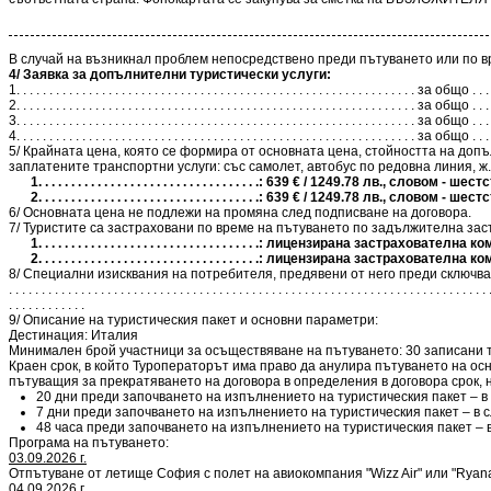
В случай на възникнал проблем непосредствено преди пътуването или по вр
4/ Заявка за допълнителни туристически услуги:
1. . . . . . . . . . . . . . . . . . . . . . . . . . . . . . . . . . . . . . . . . . . . . . . . . . . . . . . . . . . . . за общо
2. . . . . . . . . . . . . . . . . . . . . . . . . . . . . . . . . . . . . . . . . . . . . . . . . . . . . . . . . . . . . за общо
3. . . . . . . . . . . . . . . . . . . . . . . . . . . . . . . . . . . . . . . . . . . . . . . . . . . . . . . . . . . . . за общо
4. . . . . . . . . . . . . . . . . . . . . . . . . . . . . . . . . . . . . . . . . . . . . . . . . . . . . . . . . . . . . за общо
5/ Крайната цена, която се формира от основната цена, стойността на доп
заплатените транспортни услуги: със самолет, автобус по редовна линия, ж.п.
1. . . . . . . . . . . . . . . . . . . . . . . . . . . . . . . . . .: 639 € / 1249.78 лв., сло
2. . . . . . . . . . . . . . . . . . . . . . . . . . . . . . . . . .: 639 € / 1249.78 лв., сло
6/ Основната цена не подлежи на промяна след подписване на договора.
7/ Туристите са застраховани по време на пътуването по задължителна зас
1. . . . . . . . . . . . . . . . . . . . . . . . . . . . . . . . . .: лицензирана 
2. . . . . . . . . . . . . . . . . . . . . . . . . . . . . . . . . .: лицензирана 
8/ Специални изисквания на потребителя, предявени от него преди сключване на договора, за които е 
. . . . . . . . . . . . . . . . . . . . . . . . . . . . . . . . . . . . . . . . . . . . . . . . . . . . . . . . . . . . . . . . . . . . . . . . . 
. . . . . . . . . . . .
9/ Описание на туристическия пакет и основни параметри:
Дестинация: Италия
Минимален брой участници за осъществяване на пътуването: 30 записани т
Краен срок, в който Туроператорът има право да анулира пътуването на осн
пътуващия за прекратяването на договора в определения в договора срок, н
20 дни преди започването на изпълнението на туристическия пакет – в 
7 дни преди започването на изпълнението на туристическия пакет – в с
48 часа преди започването на изпълнението на туристическия пакет – в
Програма на пътуването:
03.09.2026 г.
Отпътуване от летище София с полет на авиокомпания "Wizz Air" или "Ryana
04.09.2026 г.