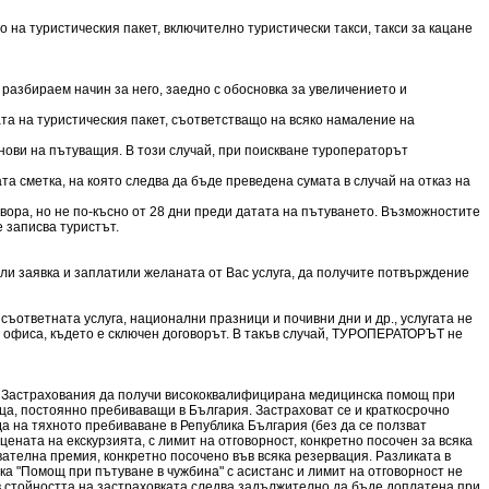
 на туристическия пакет, включително туристически такси, такси за кацане
разбираем начин за него, заедно с обосновка за увеличението и
та на туристическия пакет, съответстващо на всяко намаление на
нови на пътуващия. В този случай, при поискване туроператорът
а сметка, на която следва да бъде преведена сумата в случай на отказ на
овора, но не по-късно от 28 дни преди датата на пътуването. Възможностите
е записва туристът.
ли заявка и заплатили желаната от Вас услуга, да получите потвърждение
ъответната услуга, национални празници и почивни дни и др., услугата не
в офиса, където е сключен договорът. В такъв случай, ТУРОПЕРАТОРЪТ не
а Застрахования да получи висококвалифицирана медицинска помощ при
ица, постоянно пребиваващи в България. Застраховат се и краткосрочно
 на тяхното пребиваване в Република България (без да се ползват
цената на екскурзията, с лимит на отговорност, конкретно посочен за всяка
вателна премия, конкретно посочено във всяка резервация. Разликата в
ка "Помощ при пътуване в чужбина" с асистанс и лимит на отговорност не
в стойността на застраховката следва задължително да бъде доплатена при