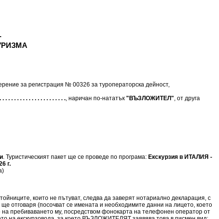
-
УРИЗМА
верение за регистрация № 00326 за туроператорска дейност,
. . . . . . . . . . . . . . . . . . . . . . .
, наричан по-нататък
"ВЪЗЛОЖИТЕЛ"
, от друга
и
. Туристическият пакет ще се проведе по програма:
Екскурзия в ИТАЛИЯ -
6 г.
а)
тойниците, които не пътуват, следва да заверят нотариално декларация, с
о ще отговаря (посочват се имената и необходимите данни на лицето, което
о на пребиваването му, посредством фонокарта на телефонен оператор от
то на екскурзовода, за което ВЪЗЛОЖИТЕЛЯТ заявява това в писмен вид: