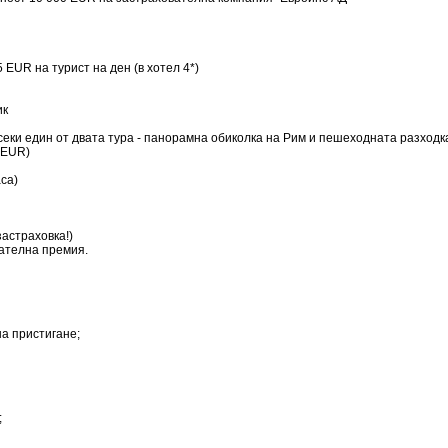
 EUR на турист на ден (в хотел 4*)
ик
всеки един от двата тура - панорамна обиколка на Рим и пешеходната разход
 EUR)
аса)
астраховка!)
вателна премия.
на пристигане;
;