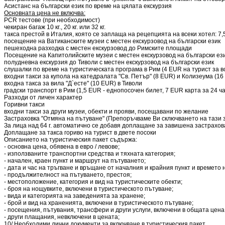
Асистанс на български език по време на цялата екскурзия
Основната цена не включва:
PCR тестове (при необходимост)
чекиран багаж 10 кг., 20 кг. или 32 кг.
такса престой в Италия, която се заплаща на рецепцията на всеки хотел: 7,5
посещение на Ватиканските музеи с местен екскурзовод на български език
пешеходна разходка с местен екскурзовод до Римските площади
Посещение на Капитолийските музеи с местен екскурзовод на български ез
полудневна екскурзия до Тиволи с местен екскурзовод на български език
слушалки по време на туристическата програма в Рим (4 EUR на турист за 
входни такси за купола на катедралата "Св. Петър" (8 EUR) и Колизеума (16
входна такса за вила "Д`есте" (10 EUR) в Тиволи
градски транспорт в Рим (1,5 EUR - еднопосочен билет, 7 EUR карта за 24 ч
Разходи от личен характер
Горивни такси
входни такси за други музеи, обекти и прояви, посещавани по желание
Застраховка "Отмяна на пътуване" (Препоръчваме Ви сключването на тази з
За лица над 64 г. автоматично се добавя доплащане за завишена застрахо
Доплащане за такса гориво на турист в двете посоки
Описанието на туристическия пакет съдържа:
- основна цена, обявена в евро / левове;
- използваните транспортни средства и тяхната категория;
- начален, краен пункт и маршрут на пътуването;
- дата и час на тръгване и връщане от началния и крайния пункт и времето 
- продължителност на пътуването, престоя;
- местоположение, категория и вид на туристическите обекти;
- броя на нощувките, включени в туристическото пътуване;
- вида и категорията на заведенията за хранене;
- брой и вид на храненията, включени в туристическото пътуване;
- посещения, пътувания, трансфери и други услуги, включени в общата цена
- други плащания, невключени в цената;
10/ Необходими лични документи за включване в туристическия пакет