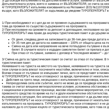
3/ Да осигури изпълнението на допълнителните услуги, заявени от ВЪЗЛОЖИТ
Допълнителната услуга, която е заявена от ВЪЗЛОЖИТЕЛЯ, се счита за нео
4/ ТУРОПЕРАТОРЪТ изпълнява изискванията на Регламент (ЕО) №1107/2006 н
въздух, като ВЪЗЛОЖИТЕЛЯТ се задължава да уведоми ТУРОПЕРАТОРЪТ в писм
1/ При необходимост и с цел да не се променя съдържанието на програмата
това да променя по същество съдържанието на програмата.
2/ При неспазване на сроковете за депозит и доплащане; неспазване на с
ТУРОПЕРАТОРЪТ има право да анулира туристическия пакет и да удържи неус
От деня, следващ деня на записването до 36-тия ден преди датата 
От 35-тия ден до датата на заминаване – 100% от общата цена на пъ
Смяна на дата или направление на вече потвърдено пътуване е възм
билет. В случаите когато е издаден самолетен билет се прилага и 
При отказ от пътуване, заявено с договор в "последния момент" – до
3/ Смяна на дата за туристическия пакет се считат за отказ от пътуване. В 
туристическия пакет.
Неявяването на туриста на мястото на тръгване, неявяването на туриста за
тези случаи в сила влизат посочените неустойки, включително и тези, описа
Всички откази от пътуване се извършват лично, като се представят в писмен
4/ ТУРОПЕРАТОРЪТ не носи отговорност за вреди, причинени от неизпълнен
Действия на трето лице, несвързано с изпълнението на договора, които 
Непреодолима сила или събитие, което не може да се предвиди или изб
такива се считат влошени метеорологични условия, усложнена обстановка п
с национални и религиозни празници, масови обществени мероприятия, стач
превозното средство по време на път и други изключителни обстоятелства
възникналата ситуация, без агенцията да носи отговорност и да дължи неус
5/ ТУРОПЕРАТОРЪТ не носи отговорност за вреди, причинени от неизпълнен
изпълнението на програмата. ТУРОПЕРАТОРЪТ не носи отговорност и не дълж
наложило да го отстрани изцяло от туристическата програма, като това се 