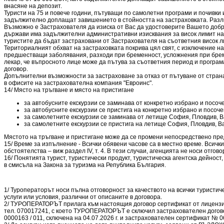
внасяне на депозит.
Туристи на 75 и повече години, пътуващи по самолетни програми и почивки
задължително доплащат завишението в стойността на застраховката. Разли
Възможно е Застрахователя да изиска от Вас да удостоверите Вашето добро
държави има задължителни административни изисквания за висок лимит на 
туристите да бъдат застраховани от Застрахователя на съответния висок л
Териториалният обхват на застраховката покрива цял свят, с изключение н
предшестващи заболявания, разходи при бременност, усложнения при бремен
лекар, че въпросното лице може да пътува за съответния период и програ
договор.
Допълнителни възможности за застраховане за отказ от пътуване от страна 
в офисите на застрахователна компания "Евроинс".
14/ Място на тръгване и място на пристигане
за автобусните екскурзии се заминава от конкретно избрано и посочен
за автобусните екскурзии се пристига на конкретно избрано и посочен
за самолетните екскурзии се заминава от летище София, Пловдив, В
за самолетните екскурзии се пристига на летище София, Пловдив, В
Мястото на тръгване и пристигане може да се промени непосредствено преди
15/ Време за изпълнение - Всички обявени часове са в местно време. Вси
обстоятелства – виж раздел ІV, т. 4. В тези случаи, агенцията не носи отго
16/ Понятията турист, туристически продукт, туристическа агентска дейност
в смисъла на Закона за туризма на Република България.
1/ Туроператорът носи пълна отговорност за качеството на всички туристиче
услуги или условия, различни от описаните в договора.
2/ ТУРОПЕРАТОРЪТ прилага към настоящия договор сертификат от лицензира
тел. 070017241, с което ТУРОПЕРАТОРЪТ е сключил застрахователен догово
0000163 / 011, сключена на 04.07.2026 г. и застрахователен сертификат № 06