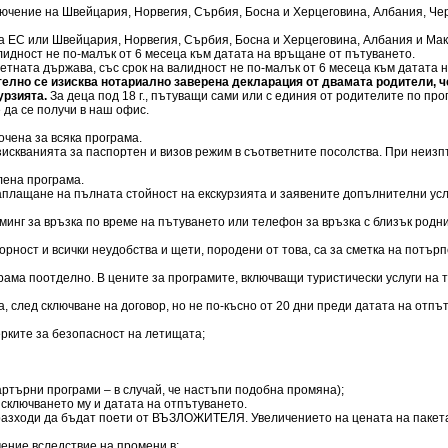
зключение на Швейцария, Норвегия, Сърбия, Босна и Херцеговина, Албания, Че
ки на ЕС или Швейцария, Норвегия, Сърбия, Босна и Херцеговина, Албания и М
алидност не по-малък от 6 месеца към датата на връщане от пътуването.
ответната държава, със срок на валидност не по-малък от 6 месеца към датата
елно се изисква нотариално заверена декларация от двамата родители, че
урзията.
За деца под 18 г., пътуващи сами или с единия от родителите по п
 да се получи в наш офис.
очена за всяка програма.
искванията за паспортен и визов режим в съответните посолства. При неизпъ
лена програма.
 заплащане на пълната стойност на екскурзията и заявените допълнителни усл
минг за връзка по време на пътуването или телефон за връзка с близък родн
ворност и всички неудобства и щети, породени от това, са за сметка на потър
грама поотделно. В цените за програмите, включващи туристически услуги на
а, след сключване на договор, но не по-късно от 20 дни преди датата на отп
ерките за безопасност на летищата;
чартърни програми – в случай, че настъпи подобна промяна);
 сключването му и датата на отпътуването.
разходи да бъдат поети от ВЪЗЛОЖИТЕЛЯ. Увеличението на цената на пакета,
ение вследствие на промени в: