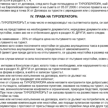
ЕЛЯ в раздел II, т. 4.
тменна част от договора, след като бъде потвърдена от ТУРОПЕРАТОРА, най –
а Европейския парламент и на съвета от 05.07.2006 г. относно правата на 
ен вид в точка ІХ от Договора за туристи с увреждания или с ограничена 
IV. ПРАВА НА ТУРОПЕРАТОРА:
 ТУРОПЕРАТОРЪТ, в това число и екскурзоводът на съответната група, си зап
рока на представяне на необходимите документите; нередовни документи ил
тойки, освен ако не е отбелязано друго в раздел XI. ДРУГИ, както следва:
на заминаване – 35% от общата цена на пътуването на турист.
туването на турист.
ожно като освен посочените неустойки се удържа анулационна такса в разме
допълнителна анулационна такса, определена от авиокомпанията.
 9 /девет/ дни преди датата на отпътуването, се удържа неустойка в размер н
тези случаи влизат в сила посочените при отказ от пътуване неустойки, освен
 интервю в Консулски отдел, когато това е необходимо, или нарушението на с
ни в раздел XI. ДРУГИ от договора за туристически пакет.
а форма в офиса, в който е записан туристът.
ие или неточно изпълнение на договора, които се дължат на:
не могат да се предвидят или избегнат;
егне от страна на ТУРОПЕРАТОРА и/или неговите контрагенти при добросъве
о пътищата, забавяне на гранични пунктове, оказване на помощ на турист, 
ки, военнополитически конфликти и ограничения, природни бедствия, промян
. При тези случаи ТУРОПЕРАТОРЪТ си запазва правото на разместване на еле
тойки за това.
ие или неточно изпълнение на договора, които се дължат на потребителя, 
и никакви компенсации или неустойки, ако поради хулигански прояви от стра
документира с протокол от присъстващи на място служебни лица или други ту