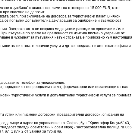
ане в чужбина" с асистанс и лимит на отговорност 15 000 EUR, като
 при внасяне на депозит.
та респ. при сключване на договора за туристически пакет. В някои
а да се попълни допълнителна декларация за одобрение и възможност
ния. Застраховката не покрива медицински разходи за хронични и / или
. При пътуване по време на бременност се изисква писмено уверение от
туване в чужбина" за пътувания извън страната е приложено към настоящия
пълнителни стоматологични услуги и др. се предлагат в агентските офиси и
 да оставите телефон за уведомление.
ния, породени от непреодолима сила, форсмажорни или независещи от нас
 основни туристически услуги и допълнителни туристически услуги се приемат
руги устни или писмени договорки, предварителни договори, описания на
едалище и адрес на управление: гр. София, бул. "Христофор Колумб" 43,
тнадесет хиляди осемстотин и осем евро) - застрахователна полица № 065
, ал. 1 или 2 от Закона за туризма.