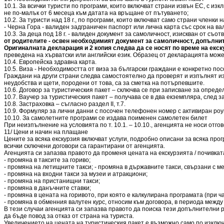
10.1. За всички туристи по програми, които включват страни извън ЕС, с и
не по-малък от 6 месеца към датата на връщане от пътуването;
10.2. За туристи над 18 г., по програми, които включват само страни член
- Черна Гора - валиден задграничен паспорт или лична карта със срок на в
10.3. За деца под 18 г. - валиден документ за самоличност, изискван от съ
от родителите - освен необходимият документ за самоличност, допълнит
Оригиналната декларация и 2 копия следва да се носят по време на екск
преведена на хърватски или английски език. Образец от декларацията може
10.4. Европейска здравна карта.
10.5. Виза - Необходимостта от виза за български граждани е конкретно пос
Граждани на други страни следва самостоятелно да проверят и изпълнят из
неудобства и щети, породени от това, са за сметка на потърпевшите.
10.6. Договор за туристическия пакет – сключва се при записване за опреде
10.7. Ваучер за туристическия пакет – получава се в два екземпляра, след
10.8. Застраховка – съгласно раздел ІІ, т.7.
10.9. Формуляр за лични данни с посочен телефонен номер с активиран роу
10.10. За самолетните програми се издава поименен самолетен билет
При неизпълнение на условията по т. 10.1. – 10.10., агенцията не носи отго
11/ Цени и начин на плащане
Цените за всяка екскурзия включват услуги, подробно описани за всяка про
всички сключени договори са гарантирани от агенцията.
Агенцията си запазва правото да променя цената на екскурзията / почивкат
- промяна в таксите за гориво;
- промяна на летищните такси; - промяна в държавните такси, свързани с м
- промяна на входни такси за музеи и атракциони;
- промяна на пристанищни такси;
- промяна в данъчните ставки;
- промяна в цената на горивото, при която е калкулирана програмата (при 
- промяна в обменния валутен курс, относим към договора, в периода между
В тези случаи агенцията си запазва правото да поиска тези допълнителни 
да бъде повод за отказ от страна на туриста.
Увеличението на цената на туристическия пакет е възможно само по изключ