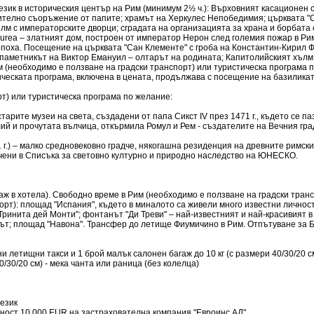
език в историческия център на Рим (минимум 2½ ч.): Върховният касационен 
ително съоръжение от папите; храмът на Херкулес Непобедимия; църквата "С
ълм с императорските дворци; сградата на организацията за храна и борбата 
rea – златният дом, построен от император Нерон след големия пожар в Рим 
поха. Посещение на църквата "Сан Клементе" с гроба на Константин-Кирил
 паметникът на Виктор Емануил – олтарът на родината; Капитолийският хълм
 (необходимо е ползване на градски транспорт) или туристическа програма 
еската програма, включена в цената, продължава с посещение на базиликата
рт) или туристическа програма по желание:
тарите музеи на света, създадени от папа Сикст IV през 1471 г., където се 
лий и прочутата вълчица, откърмила Ромул и Рем - създателите на Вечния гр
21 г.) – малко средновековно градче, някогашна резиденция на древните римс
лючени в Списъка за световно културно и природно наследство на ЮНЕСКО.
агаж в хотела). Свободно време в Рим (необходимо е ползване на градски тра
рт): площад "Испания", където в миналото са живели много известни личност
 Тринита дей Монти"; фонтанът "Ди Треви" – най-известният и най-красивият 
ът; площад "Навона". Трансфер до летище Фиумичино в Рим. Отпътуване за Бъл
 летищни такси и 1 брой малък салонен багаж до 10 кг (с размери 40/30/20 см
/30/20 см) - мека чанта или раница (без колелца)
 език
рност 10 000 EUR на застрахователна компания "Евроинс АД"