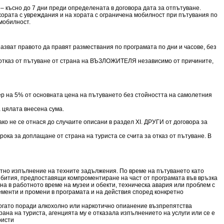
 късно до 7 дни преди определената в договора дата за отпътуване.
хората с увреждания и на хората с ограничена мобилност при пътувания по
мобилност.
азват правото да правят размествания по програмата по дни и часове, без
и отказ от пътуване от страна на ВЪЗЛОЖИТЕЛЯ независимо от причините,
р на 5% от основната цена на пътуването без стойността на самолетния
а цялата внесена сума.
 ако не се отнася до случаите описани в раздел XI. ДРУГИ от договора за
рока за доплащане от страна на туриста се счита за отказ от пътуване. В
стно изпълнение на техните задължения. По време на пътуването като
събития, предпоставящи компроментиране на част от програмата във връзка
а в работното време на музеи и обекти, техническа авария или проблем с
менти и промени в програмата и на действия според конкретно
когато поради алкохолно или наркотично опианение възпрепятства
на на туриста, агенцията му е отказала изпълнението на услуги или се е
ристи