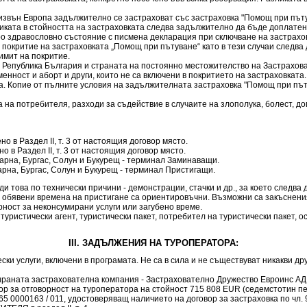
 извън Европа задължително се застраховат със застраховка "Помощ при пътув
ката в стойността на застраховката следва задължително да бъде доплатена
 здравословно състояние с писмена декларация при сключване на застраховка
покритие на застраховката „Помощ при пътуване“ като в тези случаи следв
имит на покритие.
а Република България и страната на постоянно местожителство на Застрахова
ност и аборт и други, които не са включени в покритието на застраховката
ма. Копие от пълните условия на задължителната застраховка "Помощ при пъ
на потребителя, разходи за съдействие в случаите на злополука, болест, до
о в Раздел ІІ, т. 3 от настоящия договор място.
о в Раздел ІІ, т. 3 от настоящия договор място.
арна, Бургас, Солун и Букурещ - терминал Заминаващи.
арна, Бургас, Солун и Букурещ - терминал Пристигащи.
 това по технически причини - демонстрации, стачки и др., за което следва
чки обявени времена на пристигане са ориентировъчни. Възможни са закъсне
ворност за неконсумирани услуги или загубено време.
, туристически агент, туристически пакет, потребител на туристически пакет,
III. ЗАДЪЛЖЕНИЯ НА ТУРОПЕРАТОРА:
ски услуги, включени в програмата. Не са в сила и не съществуват никакви д
ната застрахователна компания - Застрахователно Дружество Евроинс АД, с
р за отговорност на туроператора на стойност 715 808 EUR (седемстотин пе
5 0000163 / 011, удостоверяващ наличието на договор за застраховка по чл. 97