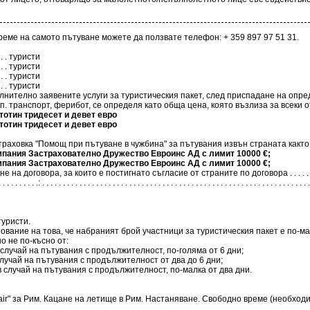
еме на самото пътуване можете да ползвате телефон: + 359 897 97 51 31.
 . . . . . туристи
 . . . . . туристи
 . . . . . туристи
 . . . . . туристи
ълнително заявените услуги за туристическия пакет, след приспадане на опре
 транспорт, ферибот, се определя като обща цена, която възлиза за всеки от т
вом - шестстотин тридесет и девет евро
вом - шестстотин тридесет и девет евро
траховка "Помощ при пътуване в чужбина" за пътувания извън страната както
застрахователна компания Застрахователно Дружество Евроинс АД с лимит 10000 €;
застрахователна компания Застрахователно Дружество Евроинс АД с лимит 10000 €;
постигнато съгласие от страните по договора . . . . . . . . . . . . . . . . . . . . . . . . . . . . .
. . . . . . . . . .: . . . . . . . . . . . . . . . . . . . . . . . . . . . . . . . . . . . . . . . . . . . . . . . . . . . . . . . . . . . . . . . . .
уристи.
ование на това, че набраният брой участници за туристическия пакет е по-м
о не по-късно от:
случай на пътувания с продължителност, по-голяма от 6 дни;
лучай на пътувания с продължителност от два до 6 дни;
 случай на пътувания с продължителност, по-малка от два дни.
ir" за Рим. Кацане на летище в Рим. Настаняване. Свободно време (необходи