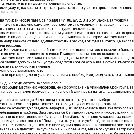
на горивото или на други източници на енергия;
ски услуги, наложени от трета страна, която не участва пряко в изпълнението
етища, или
 туристическия пакет, се прилага чл. 88, ал. 2, 3 и 6 от Закона за туризма.
 пакет е възможно само ако туроператорът е уведомил пътуващия по ясен и 
ди започването на изпълнението на туристическия пакет.
увеличение на цената, то тогава пътуващият има право на намаление на цена
чването на договора до започване на изпълнението на туристическия пакет.
е направените от него административни разходи от сумата, която ще възста
ни разходи.
т. В случай на плащане по банков или електронен път моля посочете банковат
 за сметка на агенцията, а извън България - за сметка на възложителя.
стическия пакет, се заявяват и заплащат допълнително при сключване на дог
се заявят допълнителни услуги след този срок се уточнява в офиса, където с
ловие за тяхното изпълнение.
енно със заявяването й.
жно при определени условия и за това е необходимо, след като сте извърши
 7 дни преди датата на заминаване.
а свободни местни екскурзоводи, не сформиране на минимален брой група за с
тановена в пълен размер не по късно от 5 дни преди датата на заминаване 
а, това не може да бъде повод за отказ от пътуването въобще.
очва за всяка програма конкретно в общите условия на програмата.
ина" се отнасят до следната информация: Застраховката дава възможност н
пребиваване в чужбина. Застраховат се български граждани и чуждестранни л
менно или постоянно пребиваващ в Република България чужденец, за периода
се осигурява застраховка "Помощ при пътуване в чужбина", която е включена в 
пътуване в чужбина", за която е необходимо доплащане за завишена застрахо
асяне на депозит. На туристи на 75 и повече години се осигурява застрахов
тта на застраховката, конкретно посочено във всяка резервация. Разликата 