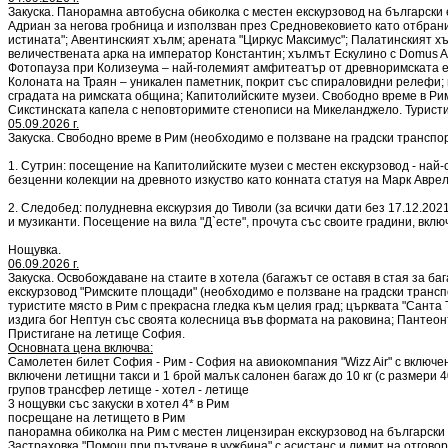
Закуска. Панорамна автобусна обиколка с местен екскурзовод на български 
Адриан за негова гробница и използван през Средновековието като отбран
истината"; Авентинският хълм; арената "Циркус Максимус"; Палатинският х
величествената арка на император Константин; хълмът Ескулино с Domus Au
Фотопауза при Колизеума – най-големият амфитеатър от древноримската е
Колоната на Траян – уникален паметник, покрит със спираловидни релефи;
сградата на римската община; Капитолийските музеи. Свободно време в Рим
Сикстинската капела с неповторимите стенописи на Микеланджело. Туристич
05.09.2026 г.
Закуска. Свободно време в Рим (необходимо е ползване на градски транспо
1. Сутрин: посещение на Капитолийските музеи с местен екскурзовод - най-с
безценни колекции на древното изкуство като конната статуя на Марк Авре
2. Следобед: полудневна екскурзия до Тиволи (за всички дати без 17.12.20
и музиканти. Посещение на вила "Д`есте", прочута със своите градини, вк
Нощувка.
06.09.2026 г.
Закуска. Освобождаване на стаите в хотела (багажът се оставя в стая за б
екскурзовод "Римските площади" (необходимо е ползване на градски транспо
туристите място в Рим с прекрасна гледка към целия град; църквата "Санта
издига бог Нептун със своята колесница във формата на раковина; Пантеон
Пристигане на летище София.
Основната цена включва:
Самолетен билет София - Рим - София на авиокомпания "Wizz Air" с включени
включени летищни такси и 1 брой малък салонен багаж до 10 кг (с размери 40
групов трансфер летище - хотел - летище
3 нощувки със закуски в хотел 4* в Рим
посрещане на летището в Рим
панорамна обиколка на Рим с местен лицензиран екскурзовод на български
Застраховка "Помощ при пътуване в чужбина" с асистанс и лимит на отгово