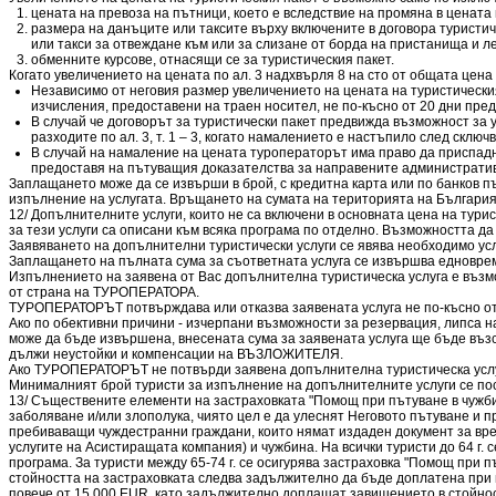
цената на превоза на пътници, което е вследствие на промяна в цената 
размера на данъците или таксите върху включените в договора туристиче
или такси за отвеждане към или за слизане от борда на пристанища и л
обменните курсове, отнасящи се за туристическия пакет.
Когато увеличението на цената по ал. 3 надхвърля 8 на сто от общата цена на
Независимо от неговия размер увеличението на цената на туристическия
изчисления, предоставени на траен носител, не по-късно от 20 дни пре
В случай че договорът за туристически пакет предвижда възможност за 
разходите по ал. 3, т. 1 – 3, когато намалението е настъпило след склю
В случай на намаление на цената туроператорът има право да приспадн
предоставя на пътуващия доказателства за направените административ
Заплащането може да се извърши в брой, с кредитна карта или по банков пъ
изпълнение на услугата. Връщането на сумата на територията на България е
12/ Допълнителните услуги, които не са включени в основната цена на тури
за тези услуги са описани към всяка програма по отделно. Възможността да 
Заявяването на допълнителни туристически услуги се явява необходимо ус
Заплащането на пълната сума за съответната услуга се извършва едноврем
Изпълнението на заявена от Вас допълнителна туристическа услуга е възмо
от страна на ТУРОПЕРАТОРА.
ТУРОПЕРАТОРЪТ потвърждава или отказва заявената услуга не по-късно от
Ако по обективни причини - изчерпани възможности за резервация, липса н
може да бъде извършена, внесената сума за заявената услуга ще бъде възс
дължи неустойки и компенсации на ВЪЗЛОЖИТЕЛЯ.
Ако ТУРОПЕРАТОРЪТ не потвърди заявена допълнителна туристическа услуг
Минималният брой туристи за изпълнение на допълнителните услуги се пос
13/ Съществените елементи на застраховката "Помощ при пътуване в чужб
заболяване и/или злополука, чиято цел е да улеснят Неговото пътуване и 
пребиваващи чуждестранни граждани, които нямат издаден документ за вре
услугите на Асистиращата компания) и чужбина. На всички туристи до 64 г. 
програма. За туристи между 65-74 г. се осигурява застраховка "Помощ при 
стойността на застраховката следва задължително да бъде доплатена при вн
повече от 15 000 EUR, като задължително доплащат завишението в стойнос