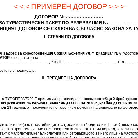
< < < ПРИМЕРЕН ДОГОВОР > > >
ДОГОВОР № - - - - - - - - - - - - - -
ЗА ТУРИСТИЧЕСКИ ПАКЕТ ПО РЕЗЕРВАЦИЯ № - - - - - - - - - - 
ЯЩИЯТ ДОГОВОР СЕ СКЛЮЧВА СЪГЛАСНО ЗАКОНА ЗА Т
I. СТРАНИ ПО ДОГОВОРА
ия и
адрес за кореспонденция София, Бохемия ул. "Триадица" № 6
, удосто
АТОР
, от една страна
 . . . . . . . . . . . . . . . ., . . . . . . . . . .
, e-mail:
. . . . . . . . . . . . . . . . . . . . . . . . . . . . .
, тел.:
. . . . . . 
ето го е подписало.
II. ПРЕДМЕТ НА ДОГОВОРА
а, а ТУРОПЕРАТОРЪТ приема да организира и проведе
за общо 2 брой турист
лгарски език!
,
за периода: начална дата 03.09.2026 г., крайна дата 06.09.202
од 18 години
, от посочените по-горе, (към момента на сключване на договор
дителите си (респ. настойниците си), родителят/родителите/настойникът/нас
елената програма (изписва се програмата) за съответния период, като за нег
такт с малолетния/непълнолетния или отговарящото за него лице на мястот
от лицето, отговарящо за малолетното/непълнолетното лице със съдействие