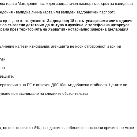
рна гора и Македония - валиден задграничен паспорт със срок на валидност
акедония - валидна лична карта или валиден задграничен паспорт;
 на връщане от пътуването.
За деца под 18 г., пътуващи сами или с единия
 са съгласни детето им да пътува в чужбина, с телефон на нотариуса.
рограма през територията на Хърватия - нотариално заверена декларация
лнение на тези изисквания, агенцията не носи отговорност и всички
уги.
ина.
певшите.
 територията на ЕС е включен ДДС /Данък добавена стойност/. Цените по
ътуване при възникване на следните обстоятелства:
 но не с повече от 8%, вследствие на обективно посочени причини не може