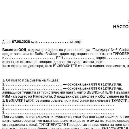
НАСТО
Днес,
07.08.2026 г., в . . . . . . . . . . . . . . . . . . .
между:
Бохемия ООД
, седалище и адрес на управление - ул. "Триадица" № 6; Соф
представлявана от Байко Байков - директор, наричана по-нататък
ТУРОПЕР
и
. . . . . . . . . . . . . . . . . . . . . . . . . . . . .
, ЕГН
. . . . . . . . . . . . . . . . . .
, адрес:
. . . . . . . . . . . . .
страна, се сключи настоящият договор за туристически пакет.
Като страна по договора, като ВЪЗЛОЖИТЕЛ се явява единствено лицето, ко
1/ От името и за сметка на лицата:
1. . . . . . . . . . . . . . . . . . . . . . . . . . . . . . . . . . — основна цена 639 € / 1249.78 лв.
2. . . . . . . . . . . . . . . . . . . . . . . . . . . . . . . . . . — основна цена 639 € / 1249.78 лв.,
явяващи се
туристи
за туристическия пакет, който ВЪЗЛОЖИТЕЛЯТ възлаг
РИМ - сърцето на Империята, 3 нощувки със самолет и обслужване на бъ
2/ ВЪЗЛОЖИТЕЛЯТ се явява родител или настойник на следните
ТУРИСТИ п
1. . . . . . . . . . . . . . . . . . . . . . . . . . . . . . . . . . . . . . . . . . . . . . . . . . . . . . . . . . . . . . . .
2. . . . . . . . . . . . . . . . . . . . . . . . . . . . . . . . . . . . . . . . . . . . . . . . . . . . . . . . . . . . . . . .
3. . . . . . . . . . . . . . . . . . . . . . . . . . . . . . . . . . . . . . . . . . . . . . . . . . . . . . . . . . . . . . . .
При условие, че непълнолетни туристи пътуват без или само с единия от ро
която удостоверяват, че дават съгласието си детето им да пътува по опред
се задължава с това). ТУРОПЕРАТОРЪТ предоставя възможност за пряк кон
съответната страна. Фонокартата се закупува за сметка на ВЪЗЛОЖИТЕЛЯ 