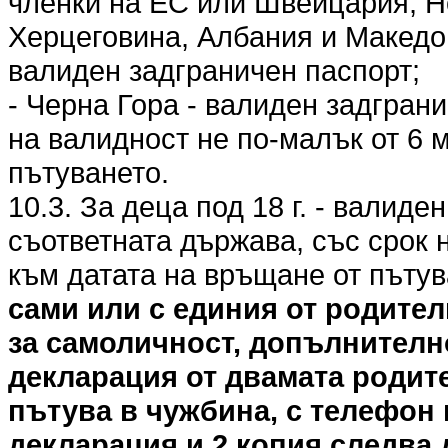
членки на ЕС или Швейцария, Н
Херцеговина, Албания и Македо
валиден задграничен паспорт;
- Черна Гора - валиден задгран
на валидност не по-малък от 6 
пътуването.
10.3. За деца под 18 г. - валиде
съответната държава, със срок 
към датата на връщане от пъту
сами или с единия от родител
за самоличност, допълнителн
декларация от двамата родите
пътува в чужбина, с телефон 
декларация и 2 копия следва 