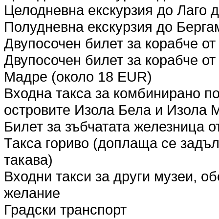
Целодневна екскурзия до Лаго 
Полудневна екскурзия до Берга
Двупосочен билет за корабче от
Двупосочен билет за корабче от
Мадре (около 18 EUR)
Входна такса за комбинирано п
островите Изола Бела и Изола 
Билет за зъбчатата железница о
Такса гориво (доплаща се задъл
такава)
Входни такси за други музеи, о
желание
Градски транспорт