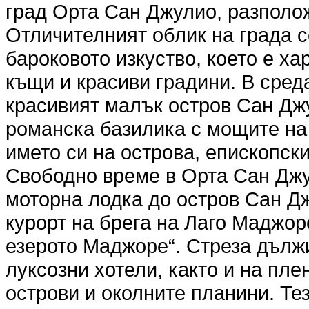
град Орта Сан Джулио, разполож
Отличителният облик на града с
бароковото изкуство, което е ха
къщи и красиви градини. В сред
красивият малък остров Сан Дж
романска базилика с мощите на
името си на острова, епископск
Свободно време в Орта Сан Джу
моторна лодка до остров Сан Д
курорт на брега на Лаго Маджор
езерото Маджоре“. Стреза дълж
луксозни хотели, както и на пл
острови и околните планини. Те