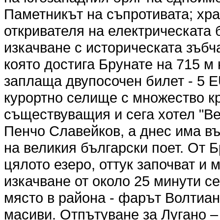
Паметникът на съпротивата; хра
откривателя на електрическата
изкачване с историческата зъбча
която достига Брунате на 715 м
заплаща двупосочен билет - 5 E
курортно селище с множество кра
съществуващия и сега хотел "Be
Пенчо Славейков, а днес има в
на великия български поет. От 
цялото езеро, оттук започват и 
изкачване от около 25 минути с
място в района - фарът Волтиан
масиви. Отпътуване за Лугано –