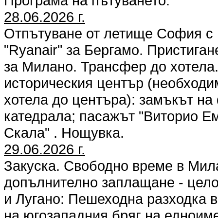
Програма на пътуването:
28.06.2026 г.
Oтпътуване от летище София с п
"Ryanair" за Бергамо. Пристига
за Милано. Трансфер до хотела
историческия център (необходим
хотела до центъра): замъкът н
катедрала; пасажът "Виторио Е
Скала" . Нощувка.
29.06.2026 г.
Закуска. Свободно време в Мил
допълнително заплащане - цело
и Лугано: Пешеходна разходка 
на югозападния бряг на едноиме