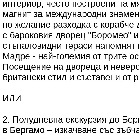
интериор, често построени на м
магнит за международни знамен
по желание разходка с корабче 
с бароковия дворец "Боромео" и
стъпаловидни тераси напомнят 
Мадре - най-големия от трите о
Посещение на двореца и неверо
британски стил и съставени от р
ИЛИ
2. Полудневна екскурзия до Бер
в Бергамо – изкачване със зъбча