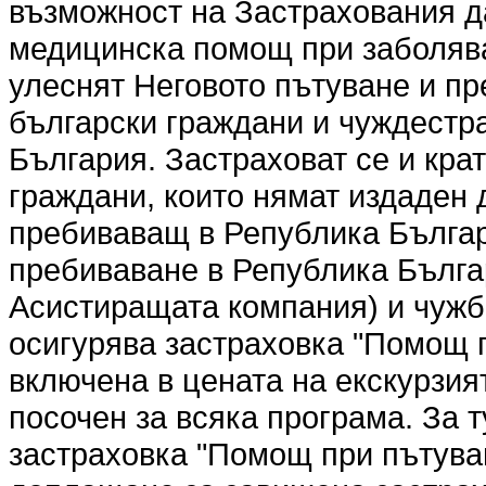
възможност на Застрахования 
медицинска помощ при заболява
улеснят Неговото пътуване и пр
български граждани и чуждестр
България. Застраховат се и кр
граждани, които нямат издаден 
пребиваващ в Република Българ
пребиваване в Република Българ
Асистиращата компания) и чужбин
осигурява застраховка "Помощ п
включена в цената на екскурзият
посочен за всяка програма. За т
застраховка "Помощ при пътуван