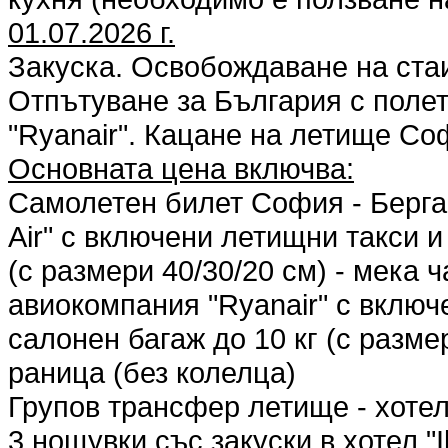
01.07.2026 г.
Закуска. Освобождаване на ста
Отпътуване за България с полет
"Ryanair". Кацане на летище Со
Основната цена включва:
Самолетен билет София - Берга
Air" с включени летищни такси и
(с размери 40/30/20 см) - мека 
авиокомпания "Ryanair" с включ
салонен багаж до 10 кг (с разме
раница (без колелца)
Групов трансфер летище - хотел
3 нощувки със закуски в хотел "I