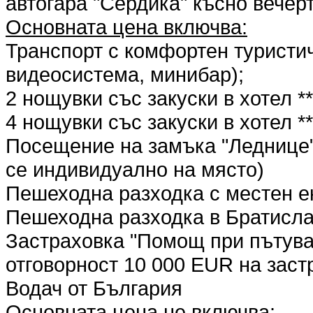
автогара "Сердика" късно вечерт
Основната цена включва:
Транспорт с комфортен туристич
видеосистема, минибар);
2 нощувки със закуски в хотел *
4 нощувки със закуски в хотел **
Посещение на замъка "Леднице"
се индивидуално на място)
Пешеходна разходка с местен е
Пешеходна разходка в Братисл
Застраховка "Помощ при пътуван
отговорност 10 000 EUR на зас
Водач от България
Основната цена не включва: