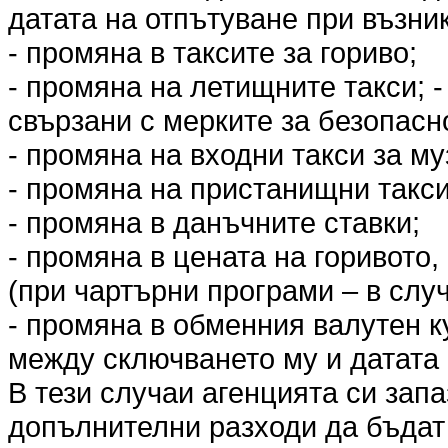
датата на отпътуване при възни
- промяна в таксите за гориво;
- промяна на летищните такси; 
свързани с мерките за безопасн
- промяна на входни такси за му
- промяна на пристанищни такси
- промяна в данъчните ставки;
- промяна в цената на горивото,
(при чартърни програми – в слу
- промяна в обменния валутен к
между сключването му и датата 
В тези случаи агенцията си запа
допълнителни разходи да бъда