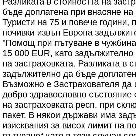
Разликата в стойността на заст
бъде доплатена при внасяне на 
Туристи на 75 и повече години,
почивки извън Европа задължите
"Помощ при пътуване в чужбина"
15 000 EUR, като задължително
на застраховката. Разликата в 
задължително да бъде доплатена
Възможно е Застрахователя да 
добро здравословно състояние 
на застраховката респ. при скл
пакет. В някои държави има за
изисквания за висок лимит на п
пътуване“ като в тези случаи с