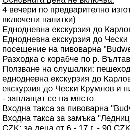
4 вечери по предварително изго
включени напитки)
Еднодневна екскурзия до Карлов
Еднодневна екскурзия до Чески 
посещение на пивоварна "Budwe
Разходка с корабче по р. Вълтав
Ползване на слушалки: пешеходн
еднодневна екскурзия до Карлов
екскурзия до Чески Крумлов и п
- заплащат се на място
Входна такса за пивоварна "Bud
Входна такса за замъка "Леднице"
CZK; за деца от 6 - 17 г. - 90 CZK