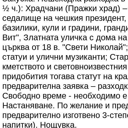
½ ч.): Храдчани (Пражки храд) 
седалище на чешкия президент, 
базилики, кули и градини, гранд
Вит", Златната уличка с дома н
църква от 18 в. "Свети Николай
статуи и улични музиканти; Ста
кметството и световноизвестния 
придобития тогава статут на кр
предварителна заявка – разходк
Свободно време - необходимо е 
Настаняване. По желание и пре
предварително изготвено 3-сте
напитки). Нощувка.