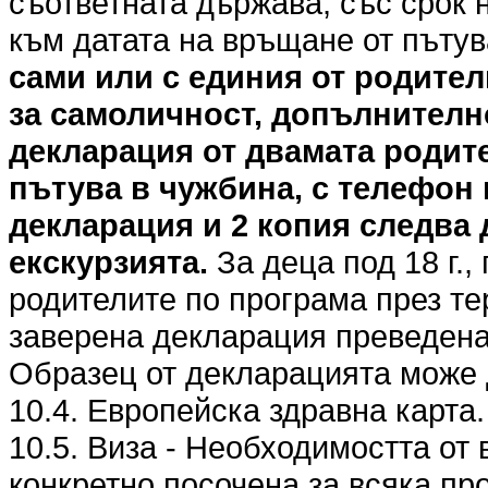
съответната държава, със срок 
към датата на връщане от пъту
сами или с единия от родител
за самоличност, допълнителн
декларация от двамата родите
пътува в чужбина, с телефон 
декларация и 2 копия следва 
екскурзията.
За деца под 18 г.,
родителите по програма през те
заверена декларация преведена 
Образец от декларацията може 
10.4. Европейска здравна карта.
10.5. Виза - Необходимостта от 
конкретно посочена за всяка пр