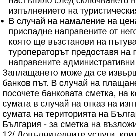
настъпило след сключването н
изпълнението на туристическия
В случай на намаление на цен
приспадне направените от нег
която ще възстанови на пътува
туроператорът предоставя на 
направените административни 
Заплащането може да се извърши
банков път. В случай на плащан
посочете банковата сметка, на 
сумата в случай на отказ на из
сумата на територията на Българ
България - за сметка на възлож
12/ Допълнителните услуги, кои