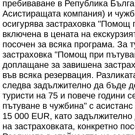
пребиваване в Република Българ
Асистиращата компания) и чужбин
осигурява застраховка "Помощ п
включена в цената на екскурзият
посочен за всяка програма. За т
застраховка "Помощ при пътуван
доплащане за завишена застрах
във всяка резервация. Разликат
следва задължително да бъде д
туристи на 75 и повече години 
пътуване в чужбина" с асистанс 
15 000 EUR, като задължително
на застраховката, конкретно по