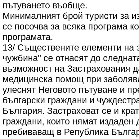
пътуването въобще.
Минималният брой туристи за и
се посочва за всяка програма к
програмата.
13/ Съществените елементи на 
чужбина" се отнасят до следна
възможност на Застрахования 
медицинска помощ при заболява
улеснят Неговото пътуване и пр
български граждани и чуждестр
България. Застраховат се и кр
граждани, които нямат издаден 
пребиваващ в Република Българ