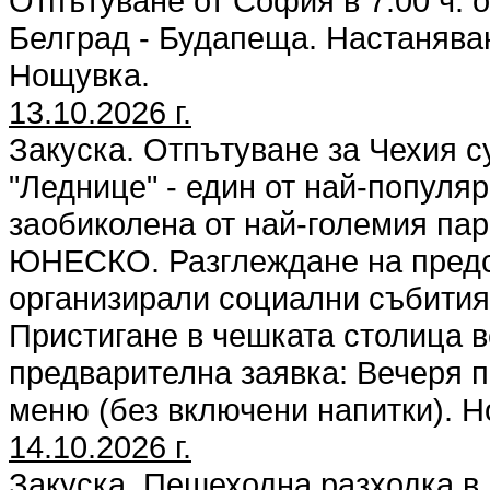
Отпътуване от София в 7.00 ч. 
Белград - Будапеща. Настанява
Нощувка.
13.10.2026 г.
Закуска. Отпътуване за Чехия 
"Леднице" - един от най-популяр
заобиколена от най-големия парк
ЮНЕСКО. Разглеждане на предст
организирали социални събития,
Пристигане в чешката столица в
предварителна заявка: Вечеря п
меню (без включени напитки). 
14.10.2026 г.
Закуска. Пешеходна разходка в 