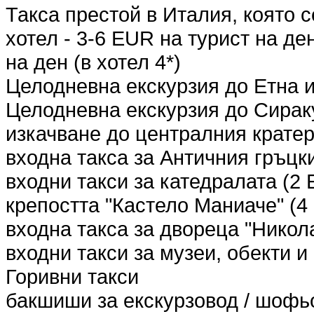
Такса престой в Италия, която 
хотел - 3-6 EUR на турист на ден
на ден (в хотел 4*)
Целодневна екскурзия до Етна 
Целодневна екскурзия до Сираку
изкачване до централния кратер
входна такса за Античния гръцк
входни такси за катедралата (2
крепостта "Кастело Маниаче" (4
входна такса за дворецa "Никол
входни такси за музеи, обекти 
Горивни такси
бакшиши за екскурзовод / шофь