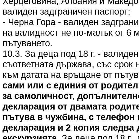
Херцеговина, Албания и Македо
валиден задграничен паспорт;
- Черна Гора - валиден задгран
на валидност не по-малък от 6 
пътуването.
10.3. За деца под 18 г. - валиде
съответната държава, със срок 
към датата на връщане от пъту
сами или с единия от родител
за самоличност, допълнителн
декларация от двамата родите
пътува в чужбина, с телефон 
декларация и 2 копия следва 
екскурзията.
За деца под 18 г.,