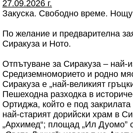
27.09.2026 г.
Закуска. Свободно време. Нощу
По желание и предварителна за
Сиракуза и Ното.
Отпътуване за Сиракуза – най-и
Средиземноморието и родно мяс
Сиракуза е „най-великият гръцки
Пешеходна разходка в историче
Ортиджа, който е под закрилат
най-старият дорийски храм в Сиц
„Архимед“; площад „Ил Дуомо” с