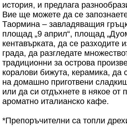
история, и предлага разнообраз
Вие ще можете да се запознает
Таормина – завладяващия гръцки
площад „9 април“, площад „Дуом
кентавърката, да се разходите 
града, да разгледате множество
традиционни за острова произве
коралови бижута, керамика, да 
на домашно приготвени сладки
или да си отдъхнете в някое от
ароматно италианско кафе.
*Препоръчителни са топли дрехи