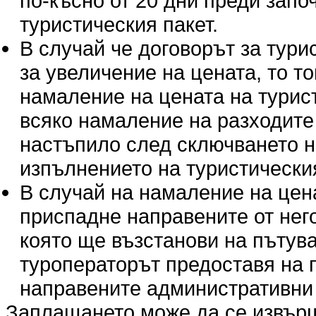
по-късно от 20 дни преди запо
туристическия пакет.
В случай че договорът за тур
за увеличение на цената, то т
намаление на цената на турис
всяко намаление на разходите п
настъпило след сключването н
изпълнението на туристическия
В случай на намаление на цен
приспадне направените от нег
която ще възстанови на пътува
туроператорът предоставя на 
направените административни 
Заплащането може да се извърши