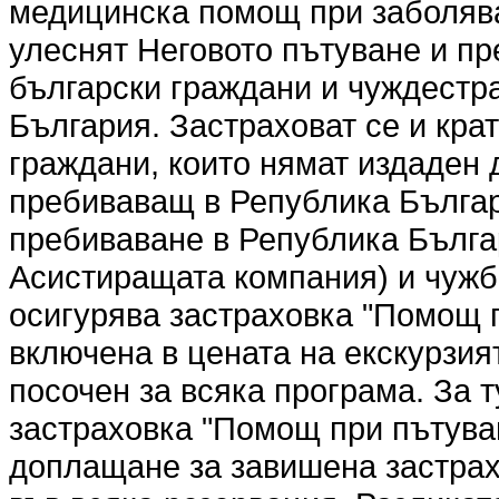
медицинска помощ при заболява
улеснят Неговото пътуване и пр
български граждани и чуждестр
България. Застраховат се и кр
граждани, които нямат издаден 
пребиваващ в Република Българ
пребиваване в Република Българ
Асистиращата компания) и чужбин
осигурява застраховка "Помощ п
включена в цената на екскурзият
посочен за всяка програма. За т
застраховка "Помощ при пътуван
доплащане за завишена застрах