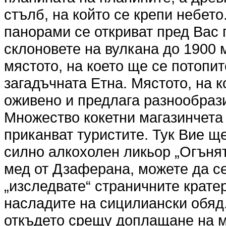
стълб, на който се крепи небет
панорами се откриват пред Вас 
склоновете на вулкана до 1900 
мястото, на което ще се потопит
загадъчната Етна. Мястото, на к
оживено и предлага разнообрази
Множество кокетни магазинчета 
приканват туристите. Тук Вие щ
силно алкохолен ликьор „Огънят
мед от Дзаферана, можете да се
„изследвате“ страничните кратер
насладите на сицилиански обяд.
откъдето срещу доплащане на м