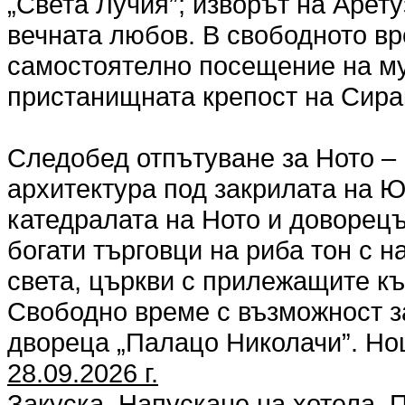
„Света Лучия”; изворът на Арету
вечната любов. В свободното в
самостоятелно посещение на му
пристанищната крепост на Сирак
Следобед отпътуване за Ното – 
архитектура под закрилата на 
катедралата на Ното и доворецъ
богати търговци на риба тон с 
света, църкви с прилежащите къ
Свободно време с възможност з
двореца „Палацо Николачи”. Но
28.09.2026 г.
Закуска. Напускане на хотела. 