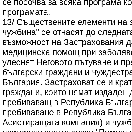
се посочва за всяка програма к
програмата.
13/ Съществените елементи на 
чужбина" се отнасят до следна
възможност на Застрахования 
медицинска помощ при заболява
улеснят Неговото пътуване и пр
български граждани и чуждестр
България. Застраховат се и кр
граждани, които нямат издаден 
пребиваващ в Република Българ
пребиваване в Република Българ
Асистиращата компания) и чужбин