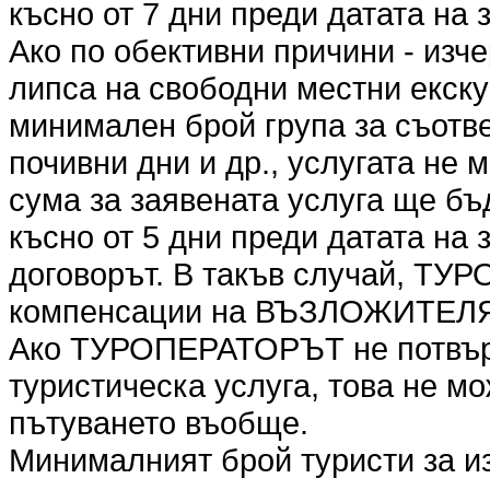
късно от 7 дни преди датата на 
Ако по обективни причини - изч
липса на свободни местни екск
минимален брой група за съотве
почивни дни и др., услугата не
сума за заявената услуга ще бъ
късно от 5 дни преди датата на
договорът. В такъв случай, ТУ
компенсации на ВЪЗЛОЖИТЕЛ
Ако ТУРОПЕРАТОРЪТ не потвър
туристическа услуга, това не мо
пътуването въобще.
Минималният брой туристи за и