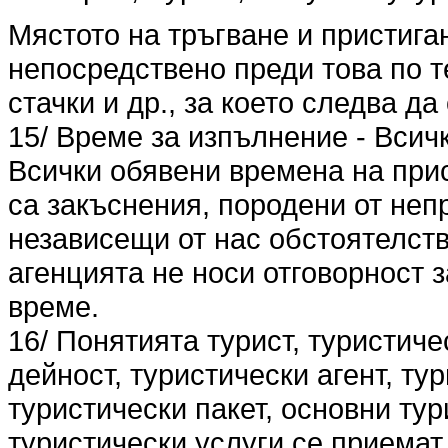
Мястото на тръгване и пристига
непосредствено преди това по т
стачки и др., за което следва д
15/ Време за изпълнение - Всич
Всички обявени времена на при
са закъснения, породени от не
независещи от нас обстоятелства 
агенцията не носи отговорност 
време.
16/ Понятията турист, туристиче
дейност, туристически агент, ту
туристически пакет, основни ту
туристически услуги се приемат