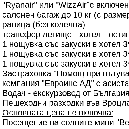
"Ryanair" или "WizzAir¨с включе
салонен багаж до 10 кг (с разме
раница (без колелца)
трансфер летище - хотел - лети
1 нощувка със закуски в хотел 
1 нощувка със закуски в хотел 3
1 нощувка със закуски в хотел 
Застраховка "Помощ при пътува
компания "Евроинс АД" с асиста
Водач - екскурзовод от България
Пешеходни разходки във Вроцла
Основната цена не включва:
Посещение на солните мини "Ве