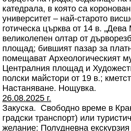
катедрала, в която са коронова
университет – най-старото вис
готическа църква от 14 в. „Дева
великолепен олтар от дърворезб
площад; бившият пазар за платн
помещават Археологическият муз
Централния площад и Художеств
полски майстори от 19 в.; кметст
Настаняване. Нощувка.
26.08.2025 г.
Закуска. Свободно време в Кра
градски транспорт) или туристи
желание: Полудневна екскурзия