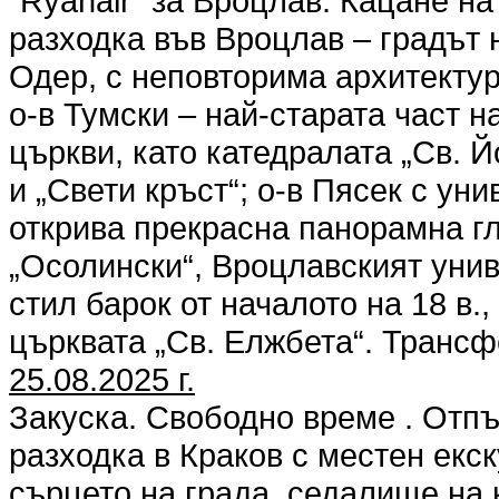
"Ryanair" за Вроцлав. Кацане н
разходка във Вроцлав – градът н
Одер, с неповторима архитектур
о-в Тумски – най-старата част н
църкви, като катедралата „Св. Й
и „Свети кръст“; о-в Пясек с ун
открива прекрасна панорамна г
„Осолински“, Вроцлавският унив
стил барок от началото на 18 в.
църквата „Св. Елжбета“. Транс
25.08.2025 г.
Закуска. Свободно време . Отп
разходка в Краков с местен екск
сърцето на града, седалище на 