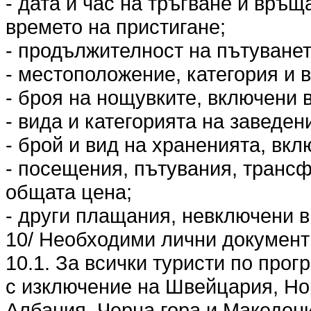
- дата и час на тръгване и връщ
времето на пристигане;
- продължителност на пътуванет
- местоположение, категория и в
- броя на нощувките, включени 
- вида и категорията на заведен
- брой и вид на храненията, вкл
- посещения, пътувания, трансф
общата цена;
- други плащания, невключени в
10/ Необходими лични документи
10.1. За всички туристи по прог
с изключение на Швейцария, Но
Албания, Черна гора и Македони