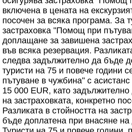
осигурява застраховка "Помощ п
включена в цената на екскурзият
посочен за всяка програма. За т
застраховка "Помощ при пътуван
доплащане за завишена застрах
във всяка резервация. Разликат
следва задължително да бъде д
туристи на 75 и повече години 
пътуване в чужбина" с асистанс 
15 000 EUR, като задължително
на застраховката, конкретно по
Разликата в стойността на заст
бъде доплатена при внасяне на 
Туристи на 75 и повече години,