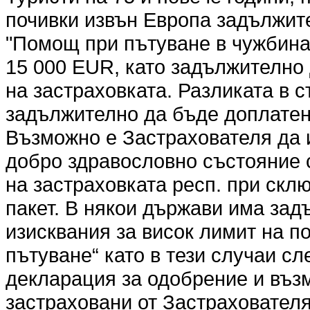
почивки извън Европа задължите
"Помощ при пътуване в чужбина"
15 000 EUR, като задължително
на застраховката. Разликата в 
задължително да бъде доплатена
Възможно е Застрахователя да 
добро здравословно състояние 
на застраховката респ. при скл
пакет. В някои държави има за
изисквания за висок лимит на п
пътуване“ като в тези случаи с
декларация за одобрение и въз
застраховани от Застрахователя