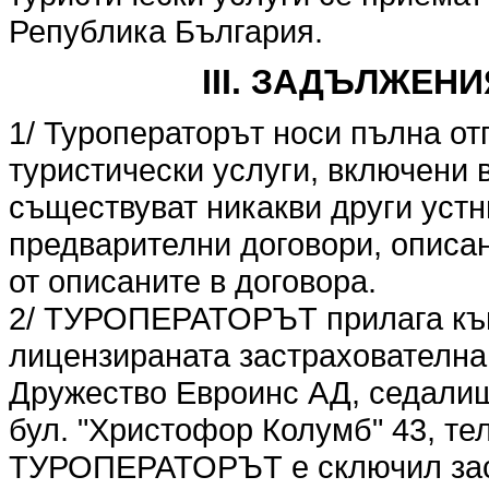
Република България.
III. ЗАДЪЛЖЕН
1/ Туроператорът носи пълна от
туристически услуги, включени в
съществуват никакви други устн
предварителни договори, описан
от описаните в договора.
2/ ТУРОПЕРАТОРЪТ прилага към
лицензираната застрахователна
Дружество Евроинс АД, седалищ
бул. "Христофор Колумб" 43, тел
ТУРОПЕРАТОРЪТ е сключил заст