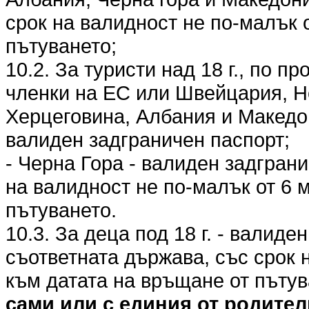
срок на валидност не по-малък 
пътуването;
10.2. За туристи над 18 г., по п
членки на ЕС или Швейцария, Н
Херцеговина, Албания и Македо
валиден задграничен паспорт;
- Черна Гора - валиден задгран
на валидност не по-малък от 6 
пътуването.
10.3. За деца под 18 г. - валиде
съответната държава, със срок 
към датата на връщане от пъту
сами или с единия от родител