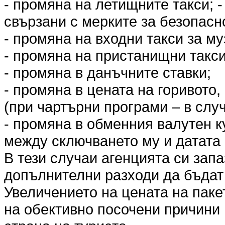
- промяна на летищните такси; 
свързани с мерките за безопасн
- промяна на входни такси за му
- промяна на пристанищни такси
- промяна в данъчните ставки;
- промяна в цената на горивото,
(при чартърни програми – в слу
- промяна в обменния валутен к
между сключването му и датата 
В тези случаи агенцията си запа
допълнителни разходи да бъда
Увеличението на цената на пакет
на обективно посочени причини 