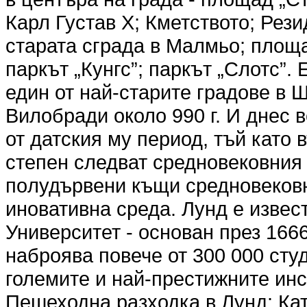
Карл Густав X; Кметството; Рези
старата сграда в Малмьо; площа
паркът „Кунгс”; паркът „Слотс”.
един от най-старите градове в Ш
Вилобради около 990 г. И днес 
от датския му период, тъй като
степен следват средновековния
пoлудървени къщи средновековн
иновативна среда. Лунд е извес
Университет - основан през 1666
наброява повече от 300 000 студ
големите и най-престижните ин
Пешеходна разходка в Лунд: Кат