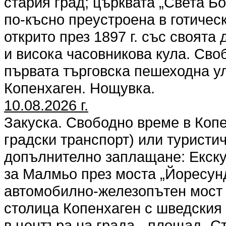
стария град; църквата „Света Бо
по-късно преустроена в готическ
открито през 1897 г. със своят
и висока часовникова кула. Сво
първата търговска пешеходна у
Копенхаген. Нощувка.
10.08.2026 г.
Закуска. Свободно време в Копе
градски транспорт) или туристи
допълнително заплащане: Екску
за Малмьо през моста „Йоресун
автомобилно-железопътен мост в
столица Копенхаген с шведския
в центъра на града - площад „Ст