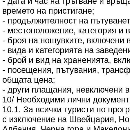
- дата и час на тръгване и връщ
времето на пристигане;
- продължителност на пътуванет
- местоположение, категория и в
- броя на нощувките, включени 
- вида и категорията на заведен
- брой и вид на храненията, вкл
- посещения, пътувания, трансф
общата цена;
- други плащания, невключени в
10/ Необходими лични документи
10.1. За всички туристи по прог
с изключение на Швейцария, Но
Албания, Черна гора и Македони