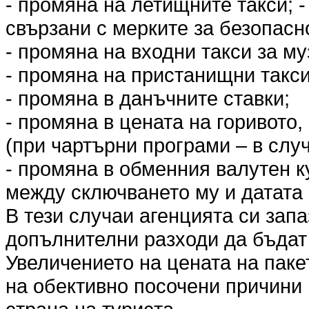
- промяна на летищните такси; 
свързани с мерките за безопасн
- промяна на входни такси за му
- промяна на пристанищни такси
- промяна в данъчните ставки;
- промяна в цената на горивото,
(при чартърни програми – в слу
- промяна в обменния валутен к
между сключването му и датата 
В тези случаи агенцията си запа
допълнителни разходи да бъда
Увеличението на цената на пакет
на обективно посочени причини 