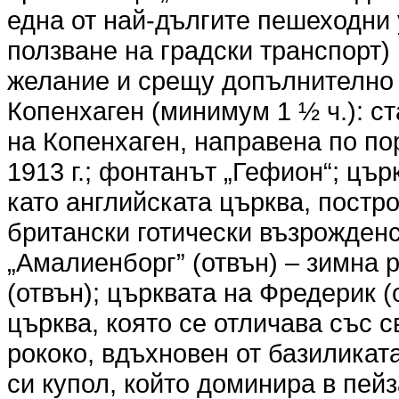
една от най-дългите пешеходни
ползване на градски транспорт)
желание и срещу допълнително
Копенхаген (минимум 1 ½ ч.): с
на Копенхаген, направена по по
1913 г.; фонтанът „Гефион“; цър
като английската църква, постро
британски готически възрожденс
„Амалиенборг” (отвън) – зимна 
(отвън); църквата на Фредерик 
църква, която се отличава със 
рококо, вдъхновен от базиликат
си купол, който доминира в пей