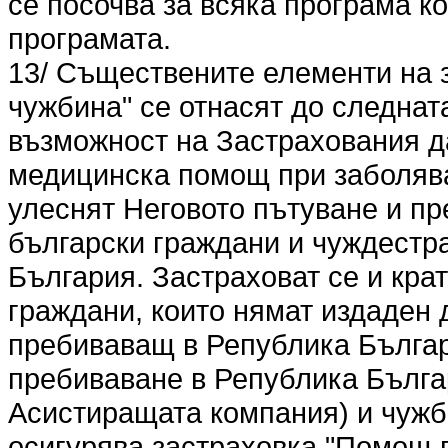
се посочва за всяка програма к
програмата.
13/ Съществените елементи на 
чужбина" се отнасят до следна
възможност на Застрахования 
медицинска помощ при заболява
улеснят Неговото пътуване и пр
български граждани и чуждестр
България. Застраховат се и кр
граждани, които нямат издаден 
пребиваващ в Република Българ
пребиваване в Република Българ
Асистиращата компания) и чужбин
осигурява застраховка "Помощ п