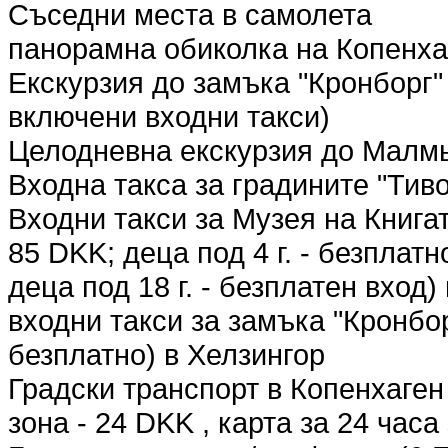
Съседни места в самолета
панорамна обиколка на Копенха
Екскурзия до замъка "Кронборг"
включени входни такси)
Целодневна екскурзия до Малмь
Входна такса за градините "Тив
Входни такси за Музея на Книгата
85 DKK; деца под 4 г. - безплатн
деца под 18 г. - безплатен вход)
входни такси за замъка "Кронборг
безплатно) в Хелзингор
Градски транспорт в Копенхаген
зона - 24 DKK , карта за 24 часа