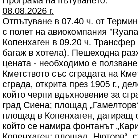
Програма на пътуването:
08.08.2026 г.
Отпътуване в 07.40 ч. от Терми
с полет на авиокомпания "Ryana
Копенхаген в 09.20 ч. Трансфер 
багаж в хотела). Пешеходна раз
цената - необходимо е ползване
Кметството със сградата на Кме
сграда, открита през 1905 г., д
който черпи вдъхновение за сгр
град Сиена; площад „Гамелторв
площад в Копенхаген, датиращ от
който се намира фонтанът „Кари
Копенхаген; площад „Нюторв“, с