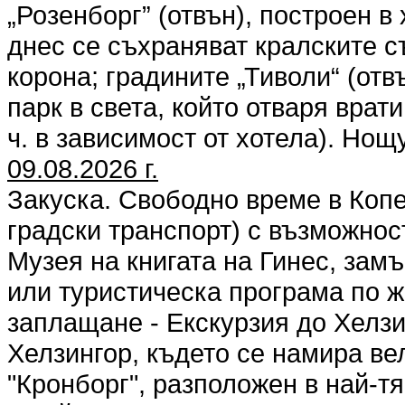
„Розенборг” (отвън), построен в
днес се съхраняват кралските 
корона; градините „Тиволи“ (отв
парк в света, който отваря врати
ч. в зависимост от хотела). Нощ
09.08.2026 г.
Закуска. Свободно време в Копе
градски транспорт) с възможно
Музея на книгата на Гинес, замъ
или туристическа програма по 
заплащане - Екскурзия до Хелзи
Хелзингор, където се намира в
"Кронборг", разположен в най-т