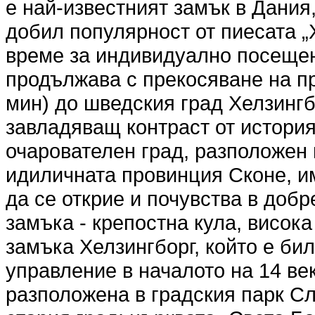
е най-известният замък в Дани
добил популярност от пиесата 
време за индивидуално посещен
продължава с прекосяване на п
мин) до шведския град Хелзингб
завладяващ контраст от история
очарователен град, разположен 
идиличната провинция Сконе, и
да се открие и почувства в добр
замъка - крепостна кула, висока
замъка Хелзингборг, който е би
управление в началото на 14 ве
разположена в градския парк Сл