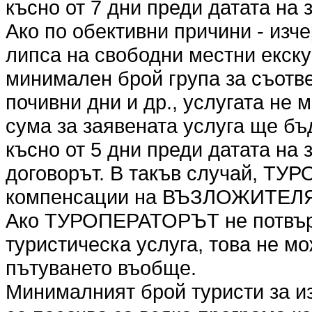
късно от 7 дни преди датата на 
Ако по обективни причини - изч
липса на свободни местни екск
минимален брой група за съотве
почивни дни и др., услугата не
сума за заявената услуга ще бъ
късно от 5 дни преди датата на
договорът. В такъв случай, ТУ
компенсации на ВЪЗЛОЖИТЕЛ
Ако ТУРОПЕРАТОРЪТ не потвър
туристическа услуга, това не мо
пътуването въобще.
Минималният брой туристи за и