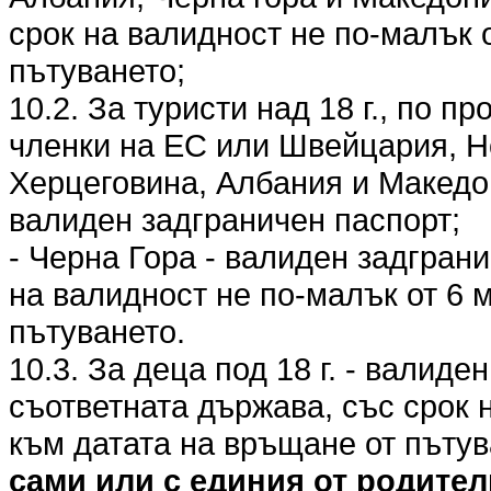
срок на валидност не по-малък 
пътуването;
10.2. За туристи над 18 г., по п
членки на ЕС или Швейцария, Н
Херцеговина, Албания и Македо
валиден задграничен паспорт;
- Черна Гора - валиден задгран
на валидност не по-малък от 6 
пътуването.
10.3. За деца под 18 г. - валиде
съответната държава, със срок 
към датата на връщане от пъту
сами или с единия от родител