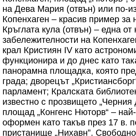
на Дева Мария (отвън) или по-и
Копенхаген – красив пример за 
Кръглата кула (отвън) – една о
забележителности на Копенхаген
крал Кристиян IV като астроном
функционира и до днес като така
панорамна площадка, която пред
града; дворецът „Кристиансборг
парламент; Кралската библиотек
известно с прозвището „Черния д
площад „Конгенс Нюторв“ – най
оформен като такъв през 17 в. п
пристанище „Нихавн”. Свободно 