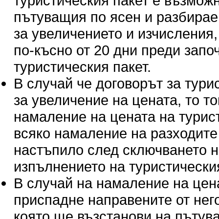
туристическия пакет е възмож
пътуващия по ясен и разбираем
за увеличението и изчисления,
по-късно от 20 дни преди запо
туристическия пакет.
В случай че договорът за тур
за увеличение на цената, то т
намаление на цената на турис
всяко намаление на разходите п
настъпило след сключването н
изпълнението на туристическия
В случай на намаление на цен
приспадне направените от нег
която ще възстанови на пътува