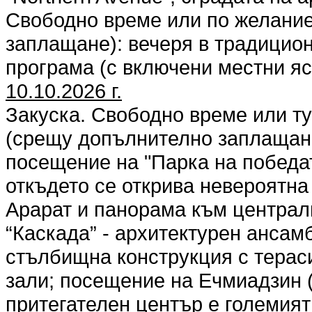
Свободно време или по желани
заплащане): вечеря в традицио
програма (с включени местни яс
10.10.2026 г.
Закуска. Свободно време или т
(срещу допълнително заплащане
посещение на "Парка на победа
откъдето се открива невероятна
Арарат и панорама към централ
“Каскада” - архитектурен ансам
стълбищна конструкция с терас
зали; посещение на Ечмиадзин 
притегателен център е големия