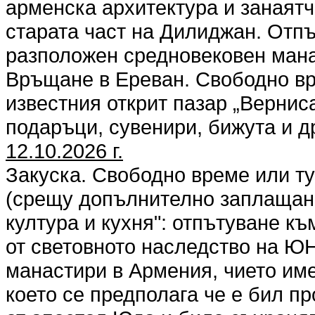
арменска архитектура и занаятч
старата част на Дилиджан. Отп
разположен средновековен манас
Връщане в Ереван. Свободно вр
известния открит пазар „Вернис
подаръци, сувенири, бижута и д
12.10.2026 г.
Закуска. Свободно време или т
(срещу допълнително заплащане
култура и кухня": отпътуване к
от световното наследство на ЮН
манастири в Армения, чието име
което се предполага че е бил п