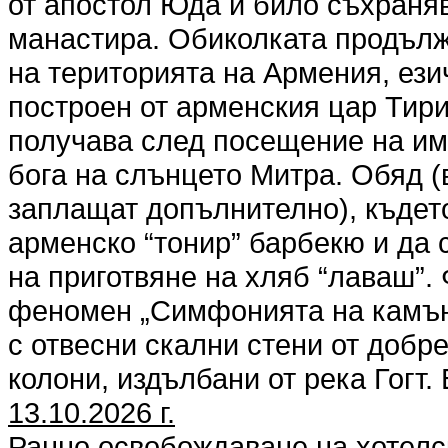
от апостол Юда и било съхраня
манастира. Обиколката продълж
на територията на Армения, езич
построен от арменския цар Тири
получава след посещение на им
бога на слънцето Митра. Обяд (
заплащат допълнително), къдет
арменско “тонир” барбекю и да
на приготвяне на хляб “лаваш”.
феномен „Симфонията на камън
с отвесни скални стени от добр
колони, издълбани от река Гогт
13.10.2026 г.
Ранно освобождаване на хотелск