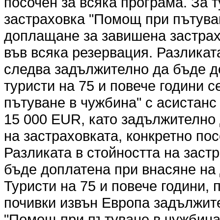
посочен за всяка програма. За т
застраховка "Помощ при пътуван
доплащане за завишена застрах
във всяка резервация. Разликат
следва задължително да бъде д
туристи на 75 и повече години 
пътуване в чужбина" с асистанс 
15 000 EUR, като задължително
на застраховката, конкретно по
Разликата в стойността на заст
бъде доплатена при внасяне на 
Туристи на 75 и повече години,
почивки извън Европа задължите
"Помощ при пътуване в чужбина"