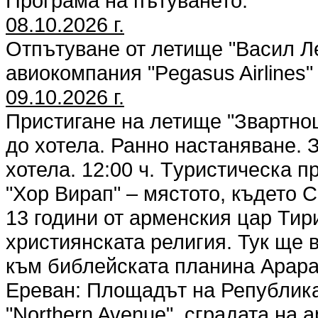
Програма на пътуването:
08.10.2026 г.
Отпътуване от летище "Васил Ле
авиокомпания "Pegasus Airlines
09.10.2026 г.
Пристигане на летище "Звартноц
до хотела. Ранно настаняване. 
хотела. 12:00 ч. Tуристическа 
"Хор Вирап" – мястото, където С
13 години от арменския цар Тири
християнската религия. Тук ще 
към библейската планина Арара
Ереван: Площадът на Република
"Northern Avenue", сградата на 