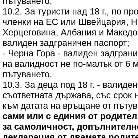
пътуването;
10.2. За туристи над 18 г., по п
членки на ЕС или Швейцария, Н
Херцеговина, Албания и Македо
валиден задграничен паспорт;
- Черна Гора - валиден задгран
на валидност не по-малък от 6 
пътуването.
10.3. За деца под 18 г. - валиде
съответната държава, със срок 
към датата на връщане от пъту
сами или с единия от родител
за самоличност, допълнителн
декларация от двамата родите