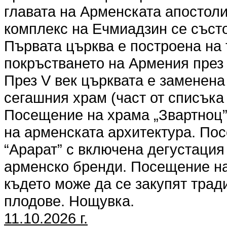
главата на Арменската апостол
комплекс на Ечмиадзин се състо
Първата църква е построена на 
покръстването на Армения през 3
През V век църквата е заменена 
сегашния храм (част от списък
Посещение на храма „Звартноц” о
на арменската архитектура. По
“Арарат” с включена дегустация
арменско бренди. Посещение на
където може да се закупят тра
плодове. Нощувка.
11.10.2026 г.