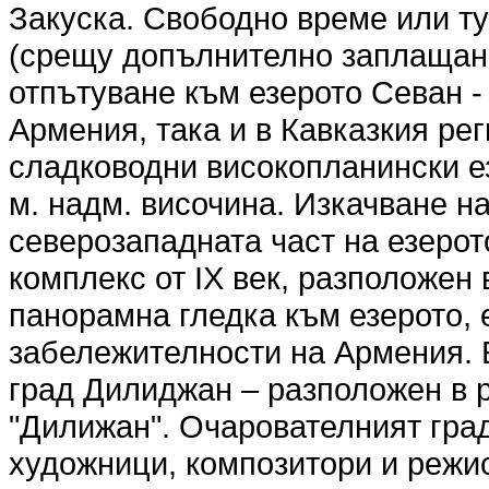
Закуска. Свободно време или т
(срещу допълнително заплащане
отпътуване към езерото Севан -
Армения, така и в Кавказкия рег
сладководни високопланински е
м. надм. височина. Изкачване н
северозападната част на езерот
комплекс от IX век, разположен
панорамна гледка към езерото,
забележителности на Армения. 
град Дилиджан – разположен в 
"Дилижан". Очарователният гра
художници, композитори и режис