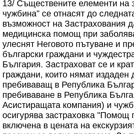
13/ Съществените елементи на 
чужбина" се отнасят до следна
възможност на Застрахования 
медицинска помощ при заболява
улеснят Неговото пътуване и пр
български граждани и чуждестр
България. Застраховат се и кр
граждани, които нямат издаден 
пребиваващ в Република Българ
пребиваване в Република Българ
Асистиращата компания) и чужбин
осигурява застраховка "Помощ п
включена в цената на екскурзият